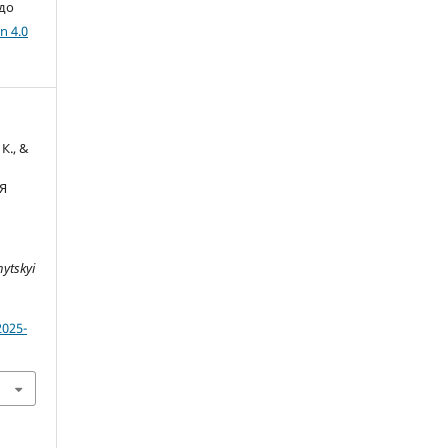
 до
n 4.0
К., &
Я
ytskyi
2025-