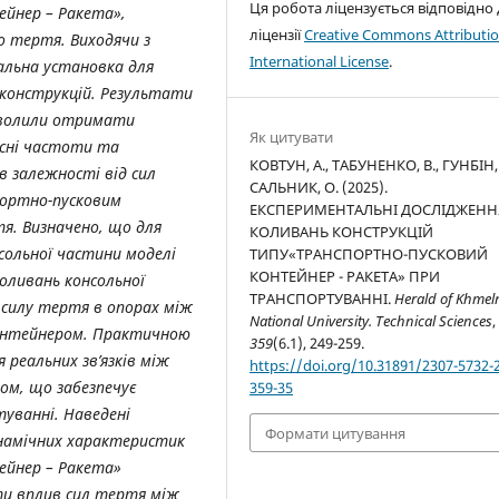
Ця робота ліцензується відповідно
ейнер – Ракета»,
ліцензії
Creative Commons Attributio
о тертя. Виходячи з
International License
.
альна установка для
конструкцій. Результати
зволили отримати
Як цитувати
асні частоти та
КОВТУН, А., ТАБУНЕНКО, В., ГУНБІН, 
в залежності від сил
САЛЬНИК, О. (2025).
портно-пусковим
ЕКСПЕРИМЕНТАЛЬНІ ДОСЛІДЖЕНН
я. Визначено, що для
КОЛИВАНЬ КОНСТРУКЦІЙ
сольної частини моделі
ТИПУ«ТРАНСПОРТНО-ПУСКОВИЙ
КОНТЕЙНЕР - РАКЕТА» ПРИ
оливань консольної
ТРАНСПОРТУВАННІ.
Herald of Khmeln
 силу тертя в опорах між
National University. Technical Sciences
,
онтейнером. Практичною
359
(6.1), 249-259.
реальних зв’язків між
https://doi.org/10.31891/2307-5732-
м, що забезпечує
359-35
уванні. Наведені
Формати цитування
намічних характеристик
ейнер – Ракета»
ти вплив сил тертя між