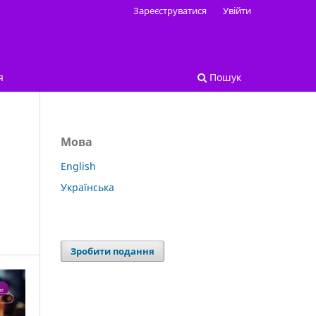
Зареєструватися
Увійти
я
Пошук
Мова
English
Українська
Зробити подання