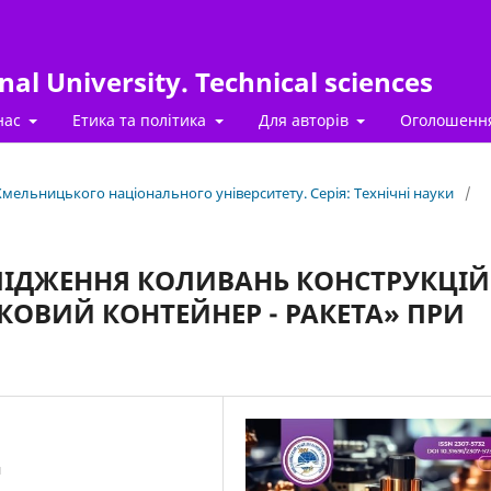
al University. Technical sciences
нас
Етика та політика
Для авторів
Оголошенн
 Хмельницького національного університету. Серія: Технічні науки
/
ЛІДЖЕННЯ КОЛИВАНЬ КОНСТРУКЦІЙ
ОВИЙ КОНТЕЙНЕР - РАКЕТА» ПРИ
и