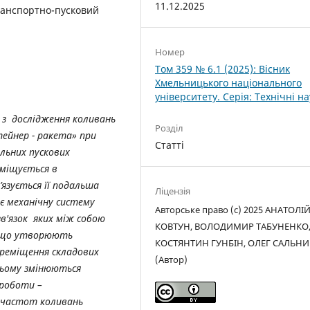
11.12.2025
транспортно-пусковий
Номер
Том 359 № 6.1 (2025): Вісник
Хмельницького національного
університету. Серія: Технічні н
 з дослідження коливань
Розділ
ейнер - ракета» при
Статті
льних пускових
зміщується в
язується її подальша
Ліцензія
є механічну систему
Авторське право (c) 2025 АНАТОЛІ
в'язок яких між собою
КОВТУН, ВОЛОДИМИР ТАБУНЕНКО
, що утворюють
КОСТЯНТИН ГУНБІН, ОЛЕГ САЛЬНИ
переміщення складових
(Автор)
 цьому змінюються
 роботи –
 частот коливань