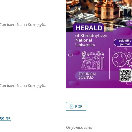
Сил імені Івана Кожедуба
и
Сил імені Івана Кожедуба
PDF
359-35
Опубліковано