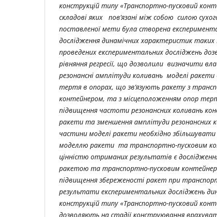
конструкцій типу «Транспортно-пусковий конт
складові яких пов’язані між собою силою сухог
поставленої мети була створена експеримент
дослідження динамічних характеристик таких 
проведених експериментальних досліджень до
рівняння регресії, що дозволили визначити вл
резонансні амплітуди коливань моделі ракети 
тертя в опорах, що зв’язують ракету з транс
контейнером, та з місцеположенням опор терт
підвищення частоти резонансних коливань кон
ракети та зменшення амплітуди резонансних к
частини моделі ракети необхідно збільшувати
моделлю ракети та транспортно-пусковим к
цінністю отриманих результатів є дослідження 
ракетою та транспортно-пусковим контейнеро
підвищення збереженості ракет при транспорт
результати експериментальних досліджень ди
конструкцій типу «Транспортно-пусковий конт
дозволяють на стадії конструювання врахува