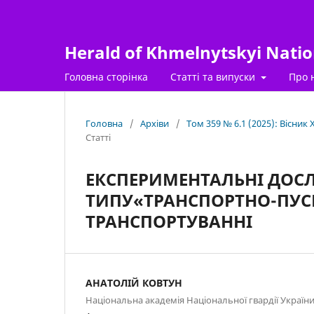
Herald of Khmelnytskyi Nation
Головна сторінка
Статті та випуски
Про 
Головна
/
Архіви
/
Том 359 № 6.1 (2025): Вісник
Статті
ЕКСПЕРИМЕНТАЛЬНІ ДОС
ТИПУ«ТРАНСПОРТНО-ПУСК
ТРАНСПОРТУВАННІ
АНАТОЛІЙ КОВТУН
Національна академія Національної гвардії Україн