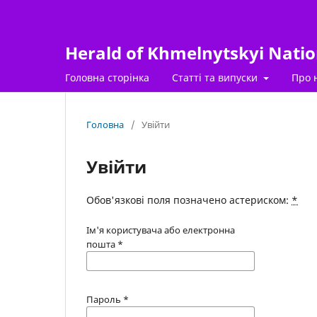
Herald of Khmelnytskyi Nation
Головна сторінка
Статті та випуски
Про 
Головна
/
Увійти
Увійти
Обов'язкові поля позначено астериском:
*
Ім'я користувача або електронна
пошта
*
Пароль
*