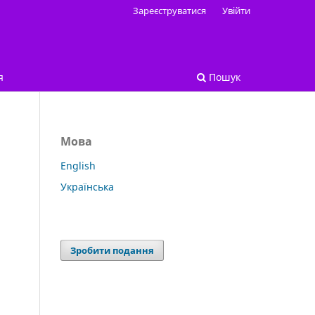
Зареєструватися
Увійти
я
Пошук
Мова
English
Українська
Зробити подання