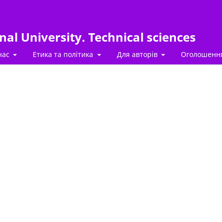
al University. Technical sciences
нас
Етика та політика
Для авторів
Оголошенн