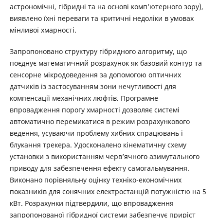
астрономічні, гібридні та на основі комп’ютерного зору),
виявлено їхні переваги та критичні недоліки в умовах
мінливої хмарності.
Запропоновано структуру гібридного алгоритму, що
поєднує математичний розрахунок як базовий контур та
сенсорне мікродоведення за допомогою оптичних
датчиків із застосуванням зони нечутливості для
компенсації механічних люфтів. Програмне
впровадження порогу хмарності дозволяє системі
автоматично перемикатися в режим розрахункового
ведення, усуваючи проблему хибних спрацювань і
блукання трекера. Удосконалено кінематичну схему
установки з використанням черв’ячного азимутального
приводу для забезпечення ефекту самогальмування.
Виконано порівняльну оцінку техніко-економічних
показників для сонячних електростанцій потужністю на 5
кВт. Розрахунки підтвердили, що впровадження
запропонованої гібридної системи забезпечує приріст