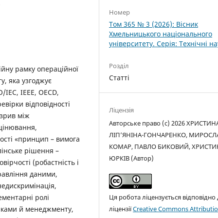
0
Номер
Том 365 № 3 (2026): Вісник
Хмельницького національного
університету. Серія: Технічні н
Розділ
ійну рамку операційної
Статті
у, яка узгоджує
/IEC, IEEE, OECD,
ревірки відповідності
Ліцензія
озрив між
Авторське право (c) 2026 ХРИСТИН
цінювання,
ЛІП’ЯНІНА-ГОНЧАРЕНКО, МИРОСЛ
ості «принцип – вимога
КОМАР, ПАВЛО БИКОВИЙ, ХРИСТИ
лінське рішення –
ЮРКІВ (Автор)
вірчості (робастність і
правління даними,
 недискримінація,
лементарні ролі
Ця робота ліцензується відповідно
зиками й менеджменту,
ліцензії
Creative Commons Attributio