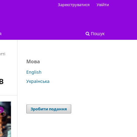
Зареєструватися
Увійти
я
Пошук
тті
Мова
English
В
Українська
Зробити подання