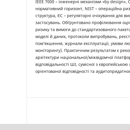
IEEE 7000 – інженерні механізми «by design»,
нормативний горизонт, NIST – операційна ри
структура, ЄС – регуляторні очікування для в
застосувань. Обґрунтовано профілювання оці
ризику та вимоги до стандартизованого пакета
моделі й даних, протоколи випробувань, реєст
пом’якшення, журнали експлуатації, умови лю
моніторингу). Практичним результатом є рек
архітектури національної/міжвідомчої платфо
відповідальності ШІ, сумісної з європейською 
орієнтованої відповідності та аудитопридатнос