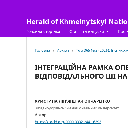
Herald of Khmelnytskyi Nation
Головна сторінка
Статті та випуски
Про 
Головна
/
Архіви
/
Том 365 № 3 (2026): Вісник 
ІНТЕГРАЦІЙНА РАМКА ОП
ВІДПОВІДАЛЬНОГО ШІ НА
ХРИСТИНА ЛІП’ЯНІНА-ГОНЧАРЕНКО
Західноукраїнський національний університет
Автор
https://orcid.org/0000-0002-2441-6292