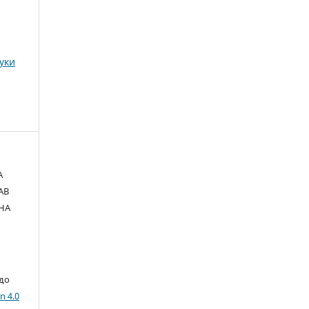
ауки
А
АВ
НА
 до
n 4.0