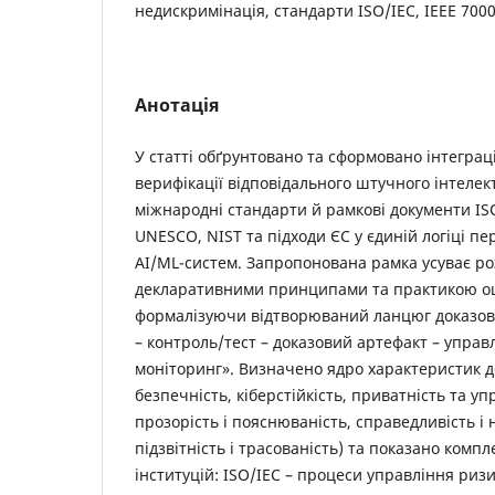
недискримінація, стандарти ISO/IEC, IEEE 700
Анотація
У статті обґрунтовано та сформовано інтеграц
верифікації відповідального штучного інтелект
міжнародні стандарти й рамкові документи ISO
UNESCO, NIST та підходи ЄС у єдиній логіці пе
AI/ML-систем. Запропонована рамка усуває р
декларативними принципами та практикою о
формалізуючи відтворюваний ланцюг доказов
– контроль/тест – доказовий артефакт – управ
моніторинг». Визначено ядро характеристик до
безпечність, кіберстійкість, приватність та у
прозорість і пояснюваність, справедливість і
підзвітність і трасованість) та показано комп
інституцій: ISO/IEC – процеси управління ри