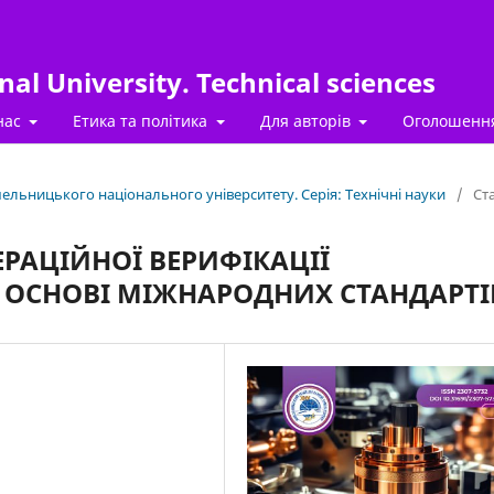
al University. Technical sciences
нас
Етика та політика
Для авторів
Оголошенн
Хмельницького національного університету. Серія: Технічні науки
/
Ста
ЕРАЦІЙНОЇ ВЕРИФІКАЦІЇ
 ОСНОВІ МІЖНАРОДНИХ СТАНДАРТІ