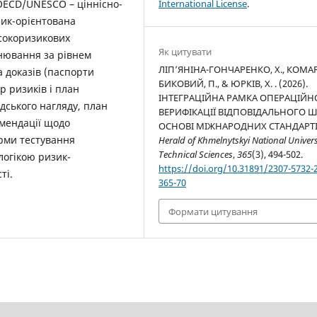
 OECD/UNESCO – ціннісно-
International License
.
зик-орієнтована
исокоризикових
Як цитувати
нювання за рівнем
ЛІП’ЯНІНА-ГОНЧАРЕНКО, Х., КОМАР,
 доказів (паспорти
БИКОВИЙ, П., & ЮРКІВ, Х. . (2026).
р ризиків і план
ІНТЕГРАЦІЙНА РАМКА ОПЕРАЦІЙН
дського нагляду, план
ВЕРИФІКАЦІЇ ВІДПОВІДАЛЬНОГО Ш
омендації щодо
ОСНОВІ МІЖНАРОДНИХ СТАНДАРТІ
рми тестування
Herald of Khmelnytskyi National Univers
Technical Sciences
,
365
(3), 494-502.
логікою ризик-
https://doi.org/10.31891/2307-5732-
ті.
365-70
Формати цитування