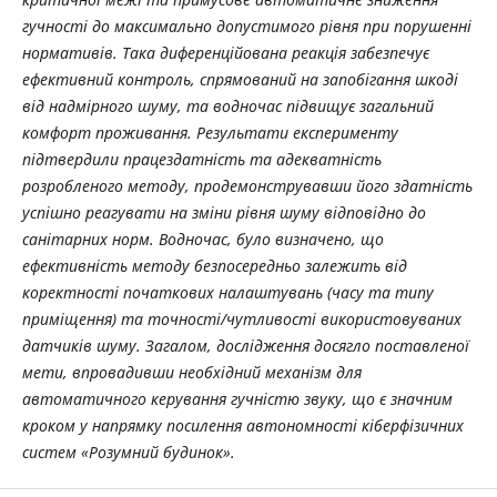
гучності до максимально допустимого рівня при порушенні
нормативів. Така диференційована реакція забезпечує
ефективний контроль, спрямований на запобігання шкоді
від надмірного шуму, та водночас підвищує загальний
комфорт проживання. Результати експерименту
підтвердили працездатність та адекватність
розробленого методу, продемонструвавши його здатність
успішно реагувати на зміни рівня шуму відповідно до
санітарних норм. Водночас, було визначено, що
ефективність методу безпосередньо залежить від
коректності початкових налаштувань (часу та типу
приміщення) та точності/чутливості використовуваних
датчиків шуму. Загалом, дослідження досягло поставленої
мети, впровадивши необхідний механізм для
автоматичного керування гучністю звуку, що є значним
кроком у напрямку посилення автономності кіберфізичних
систем «Розумний будинок».