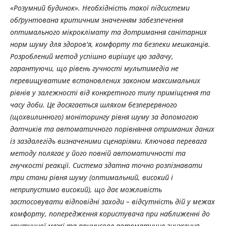
«Розумний будинок». Необхідність такої підсистеми
обґрунтована критичним значенням забезпечення
оптимального мікроклімату та дотримання санітарних
норм шуму для здоров'я, комфорту та безпеки мешканців.
Розроблений метод успішно вирішує цю задачу,
гарантуючи, що рівень гучності мультимедіа не
перевищуватиме встановлених законом максимальних
рівнів у залежності від конкретного типу приміщення та
часу доби. Це досягається шляхом безперервного
(щохвилинного) моніторингу рівня шуму за допомогою
датчиків та автоматичного порівняння отриманих даних
із заздалегідь визначеними сценаріями. Ключова перевага
методу полягає у його повній автоматичності та
гнучкості реакції. Система здатна точно розпізнавати
три стани рівня шуму (оптимальний, високий і
неприпустимо високий), що дає можливість
застосовувати відповідні заходи – відсутність дій у межах
комфорту, попередження користувача при наближенні до
критичної межі та примусове автоматичне зниження