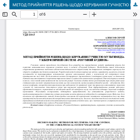
МЕТОД ПРИЙНЯТТЯ РІШЕНЬ ЩОДО КЕРУВАННЯ ГУЧНІСТЮ МУЛЬТИМЕДІА У КІБЕРФІЗИЧНІЙ СИСТЕМІ «РОЗУМНИЙ БУДИНОК»