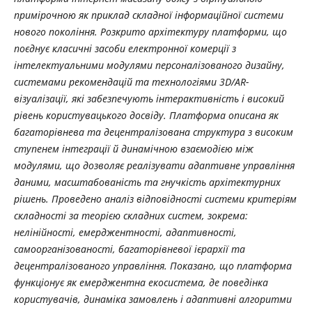
примірочною як приклад складної інформаційної системи
нового покоління. Розкрито архітектуру платформи, що
поєднує класичні засоби електронної комерції з
інтелектуальними модулями персоналізованого дизайну,
системами рекомендацій та технологіями 3D/AR-
візуалізації, які забезпечують інтерактивність і високий
рівень користувацького досвіду. Платформа описана як
багаторівнева та децентралізована структура з високим
ступенем інтеграції й динамічною взаємодією між
модулями, що дозволяє реалізувати адаптивне управління
даними, масштабованість та гнучкість архітектурних
рішень. Проведено аналіз відповідності системи критеріям
складності за теорією складних систем, зокрема:
нелінійності, емерджентності, адаптивності,
самоорганізованості, багаторівневої ієрархії та
децентралізованого управління. Показано, що платформа
функціонує як емерджентна екосистема, де поведінка
користувачів, динаміка замовлень і адаптивні алгоритми