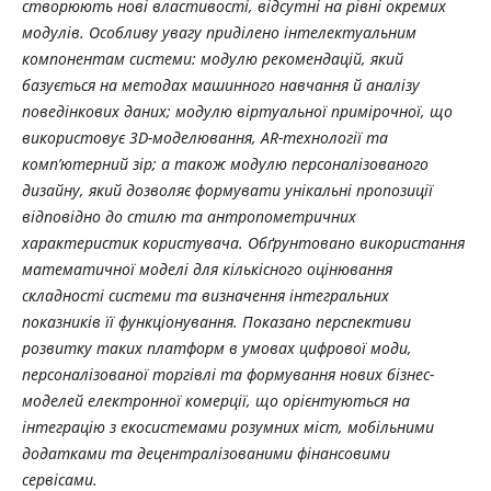
створюють нові властивості, відсутні на рівні окремих
модулів. Особливу увагу приділено інтелектуальним
компонентам системи: модулю рекомендацій, який
базується на методах машинного навчання й аналізу
поведінкових даних; модулю віртуальної примірочної, що
використовує 3D-моделювання, AR-технології та
комп’ютерний зір; а також модулю персоналізованого
дизайну, який дозволяє формувати унікальні пропозиції
відповідно до стилю та антропометричних
характеристик користувача. Обґрунтовано використання
математичної моделі для кількісного оцінювання
складності системи та визначення інтегральних
показників її функціонування. Показано перспективи
розвитку таких платформ в умовах цифрової моди,
персоналізованої торгівлі та формування нових бізнес-
моделей електронної комерції, що орієнтуються на
інтеграцію з екосистемами розумних міст, мобільними
додатками та децентралізованими фінансовими
сервісами.