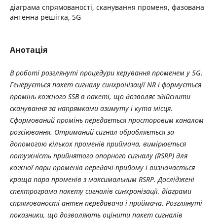
діаграма спрямованості, сканування променя, фазована
антенна решітка, 5G
Анотація
В роботі розглянуті процедури керування променем у 5G.
Генерується пакет сигналу синхронізації NR і формується
промінь кожного SSB в пакеті, що дозволяє здійснити
сканування за напрямками азимуту і кута місця.
Сформований промінь передається просторовим каналом
розсіювання. Отриманий сигнал обробляється за
допомогою кількох променів приймача, вимірюється
потужність прийнятого опорного сигналу (RSRP) для
кожної пари променів передачі-прийому і визначається
краща пара променів з максимальним RSRP. Досліджені
спектрограма пакету сигналів синхронізації, діаграми
спрямованості антен передавача і приймача. Розглянуті
показники, що дозволяють оцінити пакет сигналів