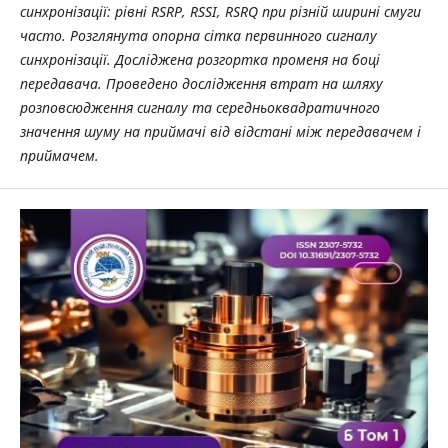
синхронізації: рівні RSRP, RSSI, RSRQ при різній ширині смуги
часто. Розглянута опорна сітка первинного сигналу
синхронізації. Досліджена розгортка променя на боці
передавача. Проведено дослідження втрат на шляху
розповсюдження сигналу та середньоквадратичного
значення шуму на приймачі від відстані між передавачем і
приймачем.