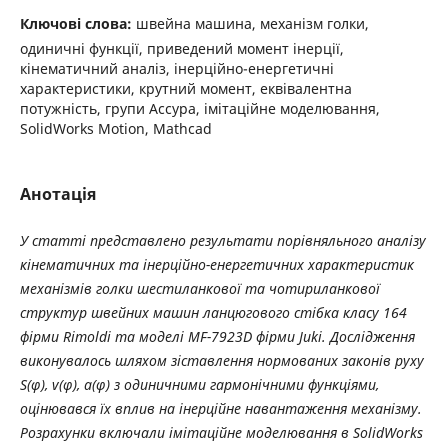
Ключові слова:
швейна машина, механізм голки,
одиничні функції, приведений момент інерції,
кінематичний аналіз, інерційно-енергетичні
характеристики, крутний момент, еквівалентна
потужність, групи Ассура, імітаційне моделювання,
SolidWorks Motion, Mathcad
Анотація
У статті представлено результати порівняльного аналізу
кінематичних та інерційно-енергетичних характеристик
механізмів голки шестиланкової та чотириланкової
структур швейних машин ланцюгового стібка класу 164
фірми Rimoldi та моделі MF-7923D фірми Juki. Дослідження
виконувалось шляхом зіставлення нормованих законів руху
S(φ), v(φ), a(φ) з одиничними гармонічними функціями,
оцінювався їх вплив на інерційне навантаження механізму.
Розрахунки включали імітаційне моделювання в SolidWorks