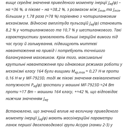
вище середнє значення приведеного моменту інерції J
(φ) –
eq
на ≈36 %, а пікове – на ≈38,2 %, з розмахом між J
та J
,
max
min
більшим у 1,78 раза (≈78 %) порівняно з чотириланковим
механізмом. Відносна амплітуда пульсацій J
(φ) становить
eq
8,2 % у чотириланкового та 10,7 % у шестиланкового. Такі
характеристики зумовлюють більші інерційні вимоги під
час пуску й гальмування, підвищують миттєві
навантаження на привід і потребують точнішого
балансування маховиком. Крім того, максимальні
крутильні навантаження при однакових режимах роботи у
механізмі класу 164 були вищими M
≈ 0,27 Н·м проти
кр,max
0,16 Н·м у MF-7923D, тоді як пікові значення еквівалентної
потужності P
(φ) зростали у машині MF-7923D ≈24 Вт
eq
проти ≈17 Вт – машини 164 класу, +≈42 %, що відповідає
нижчим значенням J
.
eq
Встановлено, що значний вплив на величину приведеного
моменту інерції J
(φ) мають масоінерційні параметри
eq
ланок першої двохповодкової групи Ассура (ланки 2
-
3) у