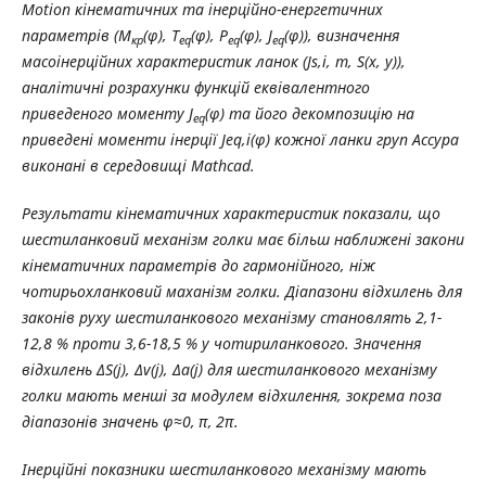
Motion кінематичних та інерційно-енергетичних
параметрів (М
(φ),
T
(
φ
),
P
(
φ
),
J
(φ)), визначення
кр
eq
eq
eq
масоінерційних характеристик ланок (Js,i, m, S(x, y)),
аналітичні розрахунки функцій еквівалентного
приведеного моменту J
(φ) та його декомпозицію на
eq
приведені моменти інерції Jeq,і(φ) кожної ланки груп Ассура
виконані в середовищі Mathcad.
Результати кінематичних характеристик показали, що
шестиланковий механізм голки має більш наближені закони
кінематичних параметрів до гармонійного, ніж
чотирьохланковий маханізм голки. Діапазони відхилень для
законів руху шестиланкового механізму становлять 2,1
-
12,8 % проти 3,6
-
18,5 % у чотириланкового. Значення
відхилень ΔS(
j
), Δv(
j
), Δa(
j
) для шестиланкового механізму
голки мають менші за модулем відхилення, зокрема поза
діапазонів значень φ≈0, π, 2π.
Інерційні показники шестиланкового механізму мають