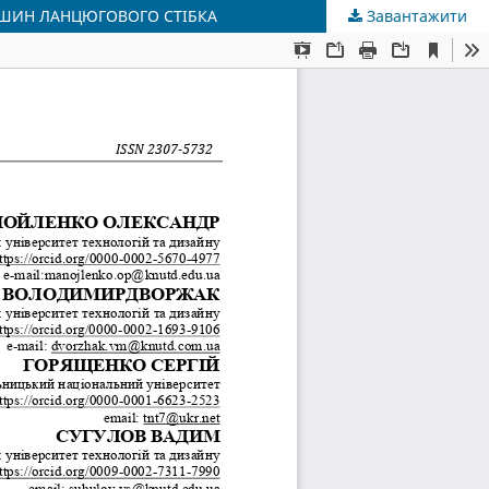
АШИН ЛАНЦЮГОВОГО СТІБКА
Завантажити