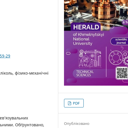
359-29
гліколь, фізико-механічні
PDF
рев’язувальних
Опубліковано
льними. Обґрунтовано,