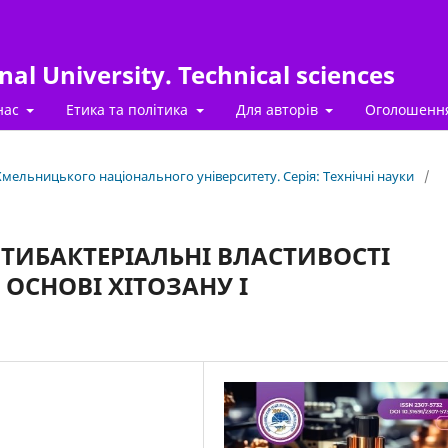
al University. Technical sciences
нас
Етика та політика
Для авторів
Оголошенн
 Хмельницького національного університету. Серія: Технічні науки
/
НТИБАКТЕРІАЛЬНІ ВЛАСТИВОСТІ
 ОСНОВІ ХІТОЗАНУ І