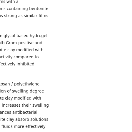
lms with a
Films containing bentonite
as strong as similar films
ne glycol-based hydrogel
both Gram-positive and
ite clay modified with
activity compared to
ectively inhibited
itosan / polyethylene
tion of swelling degree
te clay modified with
s increases their swelling
nces antibacterial
ite clay absorb solutions
 fluids more effectively.