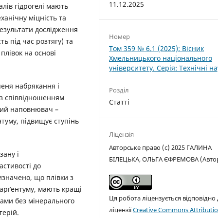
11.12.2025
лів гідрогелі мають
ханічну міцність та
результати дослідження
Номер
ть під час розтягу) та
Том 359 № 6.1 (2025): Вісник
плівок на основі
Хмельницького національного
університету. Серія: Технічні н
еня набрякання і
Розділ
 із співвідношенням
Статті
ьний наповнювач –
туму, підвищує ступінь
Ліцензія
Авторське право (c) 2025 ГАЛИНА
зану і
БІЛЕЦЬКА, ОЛЬГА ЄФРЕМОВА (Авто
астивості до
изначено, що плівки з
арґентуму, мають кращі
Ця робота ліцензується відповідно
ками без мінерального
ліцензії
Creative Commons Attributio
терій.