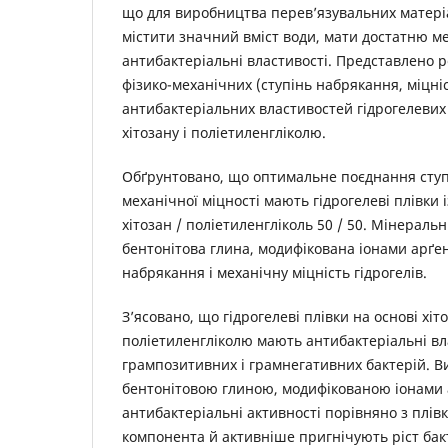
що для виробництва перев’язувальних матеріа
містити значний вміст води, мати достатню ме
антибактеріальні властивості. Представлено 
фізико-механічних (ступінь набрякання, міцніс
антибактеріальних властивостей гідрогелевих 
хітозану і поліетиленгліколю.
Обґрунтовано, що оптимальне поєднання ступ
механічної міцності мають гідрогелеві плівки
хітозан / поліетиленгліколь 50 / 50. Мінерал
бентонітова глина, модифікована іонами арґен
набрякання і механічну міцність гідрогелів.
З’ясовано, що гідрогелеві плівки на основі хіто
поліетиленгліколю мають антибактеріальні вл
грампозитивних і грамнегативних бактерій. В
бентонітовою глиною, модифікованою іонами 
антибактеріальні активності порівняно з плів
компонента й активніше пригнічують ріст бак