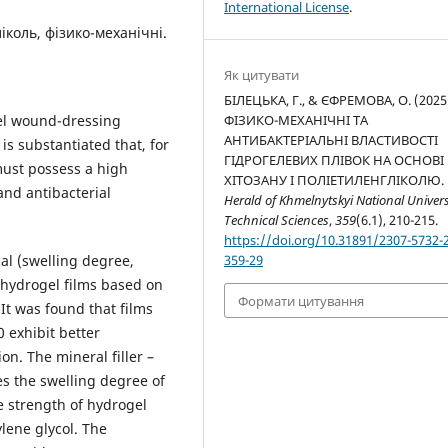
International License
.
ліколь, фізико-механічні.
Як цитувати
БІЛЕЦЬКА, Г., & ЄФРЕМОВА, О. (2025
gel wound-dressing
ФІЗИКО-МЕХАНІЧНІ ТА
АНТИБАКТЕРІАЛЬНІ ВЛАСТИВОСТІ
 is substantiated that, for
ГІДРОГЕЛЕВИХ ПЛІВОК НА ОСНОВІ
must possess a high
ХІТОЗАНУ І ПОЛІЕТИЛЕНГЛІКОЛЮ.
and antibacterial
Herald of Khmelnytskyi National Univers
Technical Sciences
,
359
(6.1), 210-215.
https://doi.org/10.31891/2307-5732-
al (swelling degree,
359-29
f hydrogel films based on
Формати цитування
It was found that films
0 exhibit better
on. The mineral filler –
es the swelling degree of
e strength of hydrogel
ylene glycol. The