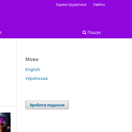
Зареєструватися
Увійти
я
Пошук
Мова
English
Українська
Зробити подання