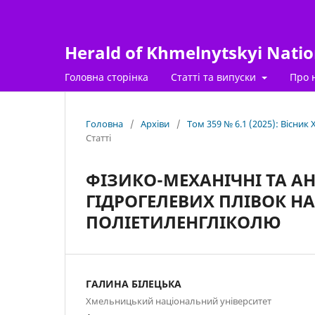
Herald of Khmelnytskyi Nation
Головна сторінка
Статті та випуски
Про 
Головна
/
Архіви
/
Том 359 № 6.1 (2025): Вісник
Статті
ФІЗИКО-МЕХАНІЧНІ ТА А
ГІДРОГЕЛЕВИХ ПЛІВОК НА
ПОЛІЕТИЛЕНГЛІКОЛЮ
ГАЛИНА БІЛЕЦЬКА
Хмельницький національний університет