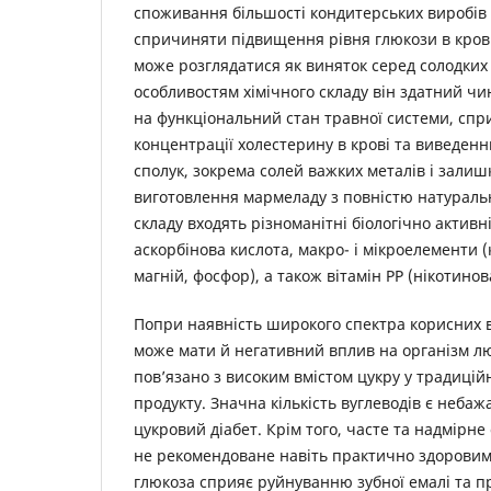
споживання більшості кондитерських виробів у 
спричиняти підвищення рівня глюкози в кров
може розглядатися як виняток серед солодких 
особливостям хімічного складу він здатний ч
на функціональний стан травної системи, сп
концентрації холестерину в крові та виведенн
сполук, зокрема солей важких металів і залиш
виготовлення мармеладу з повністю натураль
складу входять різноманітні біологічно активн
аскорбінова кислота, макро- і мікроелементи (к
магній, фосфор), а також вітамін PP (нікотинов
Попри наявність широкого спектра корисних 
може мати й негативний вплив на організм л
пов’язано з високим вмістом цукру у традиці
продукту. Значна кількість вуглеводів є неба
цукровий діабет. Крім того, часте та надмір
не рекомендоване навіть практично здоровим 
глюкоза сприяє руйнуванню зубної емалі та п