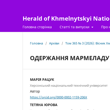
Herald of Khmelnytskyi Nation
Головна сторінка
Статті та випуски
Про 
Головна
/
Архіви
/
Том 365 № 3 (2026): Вісник 
ОДЕРЖАННЯ МАРМЕЛАДУ
МАРІЯ РАЦУК
Херсонський національний технічний університет
Автор
https://orcid.org/0000-0002-1159-206X
ТЕТЯНА ЮРОВА