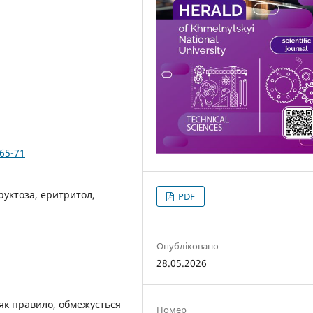
365-71
руктоза, еритритол,
PDF
Опубліковано
28.05.2026
 як правило, обмежується
Номер