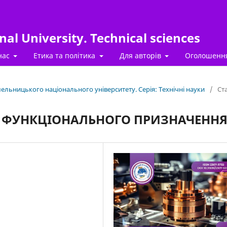
al University. Technical sciences
нас
Етика та політика
Для авторів
Оголошенн
Хмельницького національного університету. Серія: Технічні науки
/
Ста
 ФУНКЦІОНАЛЬНОГО ПРИЗНАЧЕНН