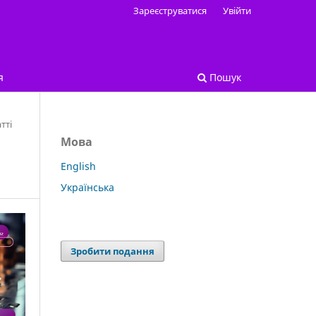
Зареєструватися
Увійти
я
Пошук
тті
Мова
Я
English
Українська
Зробити подання