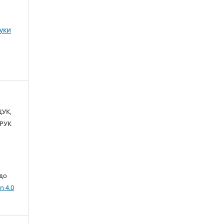
ауки
ЦУК,
РУК
 до
n 4.0