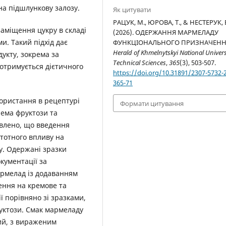
а підшлункову залозу.
Як цитувати
РАЦУК, М., ЮРОВА, Т., & НЕСТЕРУК, 
заміщення цукру в складі
(2026). ОДЕРЖАННЯ МАРМЕЛАДУ
. Такий підхід дає
ФУНКЦІОНАЛЬНОГО ПРИЗНАЧЕНН
Herald of Khmelnytskyi National Univers
укту, зокрема за
Technical Sciences
,
365
(3), 503-507.
 дотримується дієтичного
https://doi.org/10.31891/2307-5732-
365-71
ористання в рецептурі
Формати цитування
рема фруктози та
овлено, що введення
тотного впливу на
у. Одержані зразки
кументації за
рмелад із додаванням
ення на кремове та
 порівняно зі зразками,
уктози. Смак мармеладу
ий, з вираженим