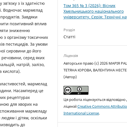
зв’язку з їх здатністю
Том 365 № 3 (2026): Вісник
і. Водночас мармелад
Хмельницького національного
університету. Серія: Технічні н
продуктів. Завдяки
инити позитивний вплив
Розділ
рияти зниженню
Статті
ю з організму токсичних
ків пестицидів. За умови
ної сировини до його
Ліцензія
і речовини, серед яких
Авторське право (c) 2026 МАРІЯ РА
альцій, натрій, залізо,
ТЕТЯНА ЮРОВА, ВАЛЕНТИНА НЕСТЕ
а кислота).
(Автор)
властивостей, мармелад
юдини. Насамперед це
йних рецептурах
Ця робота ліцензується відповідно
жаною для хворих на
ліцензії
Creative Commons Attributio
не споживання мармеладу
International License
.
людям і дітям, оскільки
ризводить до