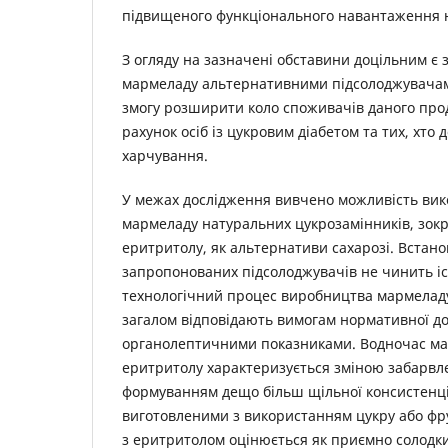
підвищеного функціонального навантаження н
З огляду на зазначені обставини доцільним є 
мармеладу альтернативними підсолоджувачами
змогу розширити коло споживачів даного прод
рахунок осіб із цукровим діабетом та тих, хто
харчування.
У межах дослідження вивчено можливість вик
мармеладу натуральних цукрозамінників, зок
еритритолу, як альтернативи сахарозі. Встан
запропонованих підсолоджувачів не чинить іс
технологічний процес виробництва мармелад
загалом відповідають вимогам нормативної до
органолептичними показниками. Водночас ма
еритритолу характеризується зміною забарвл
формуванням дещо більш щільної консистенції
виготовленими з використанням цукру або фр
з еритритолом оцінюється як приємно солодк