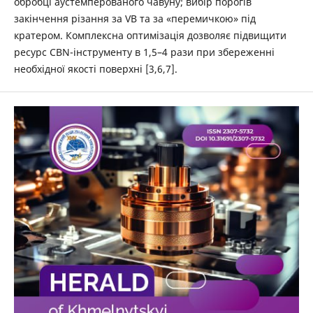
обробці аустемперованого чавуну; вибір порогів
закінчення різання за VB та за «перемичкою» під
кратером. Комплексна оптимізація дозволяє підвищити
ресурс CBN-інструменту в 1,5–4 рази при збереженні
необхідної якості поверхні [3,6,7].