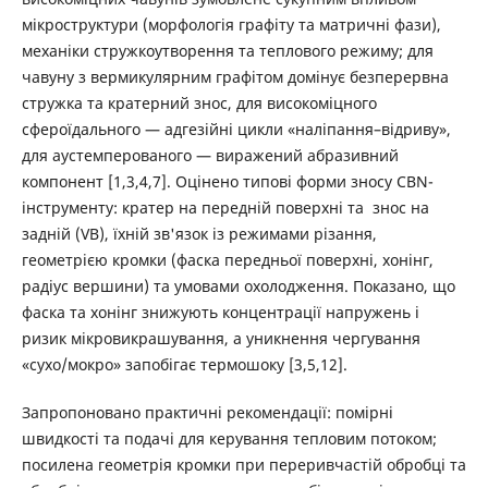
мікроструктури (морфологія графіту та матричні фази),
механіки стружкоутворення та теплового режиму; для
чавуну з вермикулярним графітом домінує безперервна
стружка та кратерний знос, для високоміцного
сфероїдального — адгезійні цикли «наліпання–відриву»,
для аустемперованого — виражений абразивний
компонент [1,3,4,7]. Оцінено типові форми зносу CBN-
інструменту: кратер на передній поверхні та знос на
задній (VB), їхній зв'язок із режимами різання,
геометрією кромки (фаска передньої поверхні, хонінг,
радіус вершини) та умовами охолодження. Показано, що
фаска та хонінг знижують концентрації напружень і
ризик мікровикрашування, а уникнення чергування
«сухо/мокро» запобігає термошоку [3,5,12].
Запропоновано практичні рекомендації: помірні
швидкості та подачі для керування тепловим потоком;
посилена геометрія кромки при переривчастій обробці та