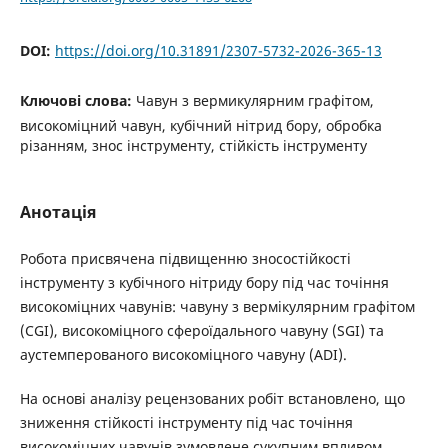
DOI:
https://doi.org/10.31891/2307-5732-2026-365-13
Ключові слова:
Чавун з вермикулярним графітом,
високоміцний чавун, кубічний нітрид бору, обробка
різанням, знос інструменту, стійкість інструменту
Анотація
Робота присвячена підвищенню зносостійкості
інструменту з кубічного нітриду бору під час точіння
високоміцних чавунів: чавуну з вермікулярним графітом
(CGI), високоміцного сфероїдального чавуну (SGI) та
аустемперованого високоміцного чавуну (ADI).
На основі аналізу рецензованих робіт встановлено, що
зниження стійкості інструменту під час точіння
високоміцних чавунів зумовлене сукупним впливом