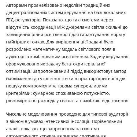
Авторами проаналізовано недоліки традиційних
децентралізованих систем керування на базі локальних
ПІД-регуляторів. Показано, що такі системи через
відсутність координації між джерелами світла схильні до
завищення рівня освітленості для гарантування норм у
найгірших точках. Для вирішення цієї задачі було
розроблено математичну модель світлового поля в
аудиторії з комбінованим освітленням. Задачу керування
сформульовано як задачу багатокритеріальної
оптимізації. Запропонований підхід використовує метод
наближення до утопічної точки в просторі критеріїв для
пошуку компромісу між трьома суперечливими
критеріями: сумарною споживаною потужністю,
рівномірністю розподілу світла та похибкою відстеження.
Чисельне моделювання проведено для типової аудиторії
з вікном в умовах інтенсивної інсоляції. Порівняльний
аналіз показав, що запропонована система
автоматичного керування знижує споживання