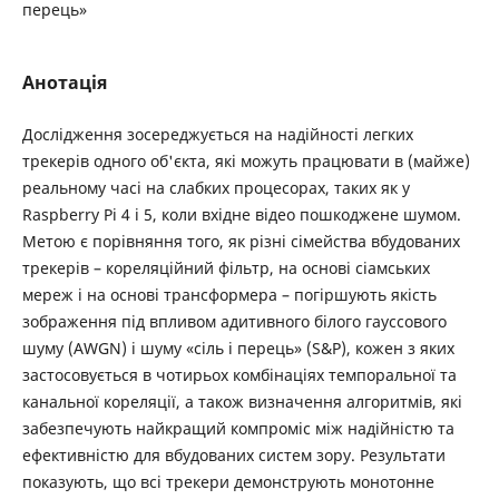
перець»
Анотація
Дослідження зосереджується на надійності легких
трекерів одного об'єкта, які можуть працювати в (майже)
реальному часі на слабких процесорах, таких як у
Raspberry Pi 4 і 5, коли вхідне відео пошкоджене шумом.
Метою є порівняння того, як різні сімейства вбудованих
трекерів – кореляційний фільтр, на основі сіамських
мереж і на основі трансформера – погіршують якість
зображення під впливом адитивного білого гауссового
шуму (AWGN) і шуму «сіль і перець» (S&P), кожен з яких
застосовується в чотирьох комбінаціях темпоральної та
канальної кореляції, а також визначення алгоритмів, які
забезпечують найкращий компроміс між надійністю та
ефективністю для вбудованих систем зору. Результати
показують, що всі трекери демонструють монотонне