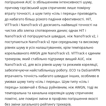
погіршення AUC із збільшенням інтенсивності шуму,
причому гаусівський шум спричиняє лише помірну
втрату точності, а шум типу «сіль і перець» призводить
до набагато більш різкого падіння ефективності. HiT,
ViTTrack і NanoTrack v3 досягають найвищої точності на
чистих або злегка спотворених даних; однак HiT і
NanoTrack v3 погіршуються швидше, ніж NanoTrack v2, і
поступаються NanoTrack v2 при середньому та високому
рівнях шуму в усіх налаштуваннях, крім темпорально
корельованого AWGN для NanoTrack v3. ViTTrack є єдиним
трекером, який стабільно підтримує вищий AUC, ніж
NanoTrack v2, для всіх рівнів шуму та режимів кореляції,
забезпечуючи найстабільнішу роботу. ECO та DaSiamRPN
втрачають точність набагато швидше інших, особливо в
умовах шуму типу «сіль і перець». Шум типу «сіль і
перець» зазвичай є більш руйнівним, ніж AWGN, тоді як
темпоральна та канальна кореляція шуму спричиняє
помітні, але помірні зміни в профілях погіршення якості
без зміни загального рейтингу трекерів.