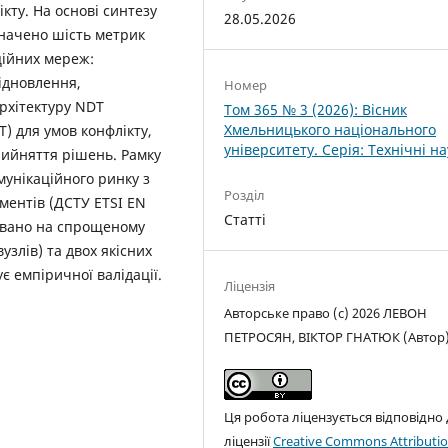
кту. На основі синтезу
28.05.2026
значено шість метрик
ційних мереж:
відновлення,
Номер
рхітектуру NDT
Том 365 № 3 (2026): Вісник
Хмельницького національного
T) для умов конфлікту,
університету. Серія: Технічні н
ийняття рішень. Рамку
мунікаційного ринку з
Розділ
ментів (ДСТУ ETSI EN
Статті
овано на спрощеному
узлів) та двох якісних
є емпіричної валідації.
Ліцензія
Авторське право (c) 2026 ЛЕВОН
ПЕТРОСЯН, ВІКТОР ГНАТЮК (Автор
Ця робота ліцензується відповідно
ліцензії
Creative Commons Attributio