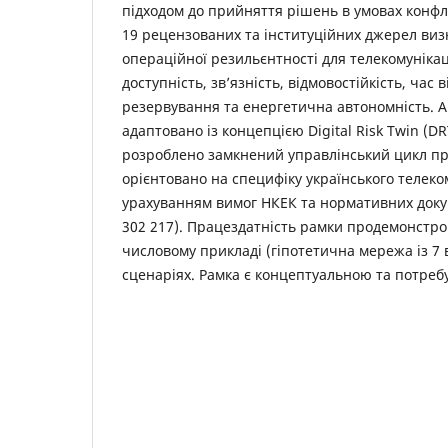
підходом до прийняття рішень в умовах конфлі
19 рецензованих та інституційних джерел ви
операційної резильєнтності для телекомуніка
доступність, зв’язність, відмовостійкість, час 
резервування та енергетична автономність. А
адаптовано із концепцією Digital Risk Twin (DR
розроблено замкнений управлінський цикл пр
орієнтовано на специфіку українського телеко
урахуванням вимог НКЕК та нормативних доку
302 217). Працездатність рамки продемонстр
числовому прикладі (гіпотетична мережа із 7 в
сценаріях. Рамка є концептуальною та потребу