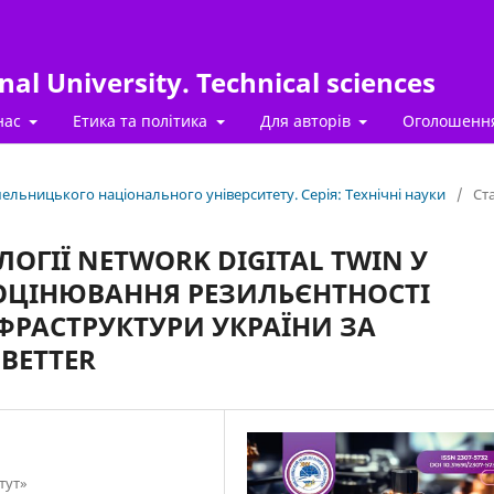
al University. Technical sciences
нас
Етика та політика
Для авторів
Оголошенн
Хмельницького національного університету. Серія: Технічні науки
/
Ста
ЛОГІЇ NETWORK DIGITAL TWIN У
ОЦІНЮВАННЯ РЕЗИЛЬЄНТНОСТІ
ФРАСТРУКТУРИ УКРАЇНИ ЗА
BETTER
тут»