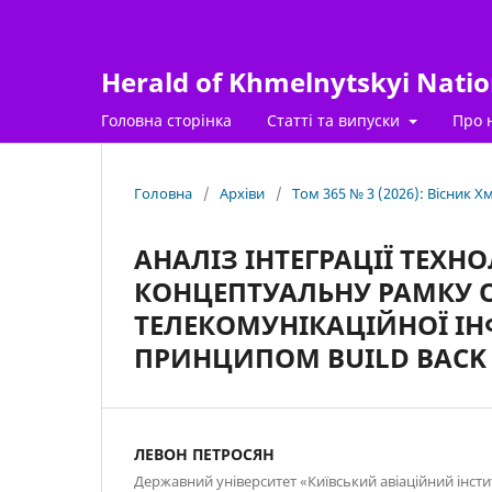
Herald of Khmelnytskyi Nation
Головна сторінка
Статті та випуски
Про 
Головна
/
Архіви
/
Том 365 № 3 (2026): Вісник 
АНАЛІЗ ІНТЕГРАЦІЇ ТЕХНО
КОНЦЕПТУАЛЬНУ РАМКУ 
ТЕЛЕКОМУНІКАЦІЙНОЇ ІН
ПРИНЦИПОМ BUILD BACK 
ЛЕВОН ПЕТРОСЯН
Державний університет «Київський авіаційний інсти