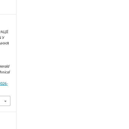
РАЦІЇ
N У
АННЯ
Herald
chnical
2026-