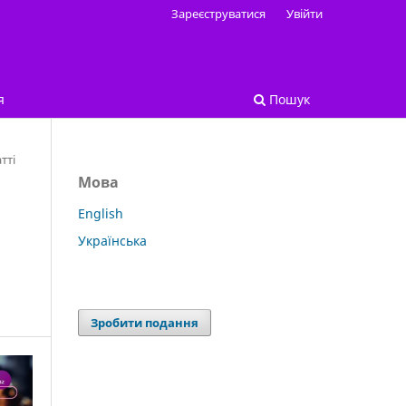
Зареєструватися
Увійти
я
Пошук
тті
Мова
English
Українська
Зробити подання