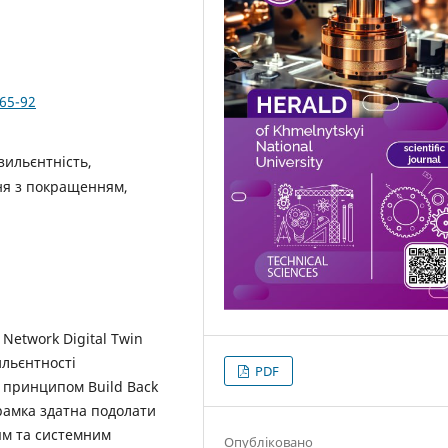
365-92
зильєнтність,
ня з покращенням,
 Network Digital Twin
ильєнтності
PDF
а принципом Build Back
а рамка здатна подолати
ям та системним
Опубліковано