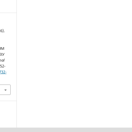
6).
ЯМ
ЗУ
nal
452-
732-