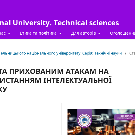
al University. Technical sciences
нас
Етика та політика
Для авторів
Оголошенн
Хмельницького національного університету. Серія: Технічні науки
/
Ста
 ТА ПРИХОВАНИМ АТАКАМ НА
ИСТАННЯМ ІНТЕЛЕКТУАЛЬНОЇ
КУ