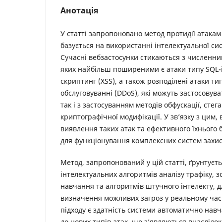
Анотація
У статті запропоновано метод протидії атакам
базується на використанні інтелектуальної сис
Сучасні вебзастосунки стикаються з численни
яких найбільш поширеними є атаки типу SQL-і
скриптинг (XSS), а також розподілені атаки ти
обслуговуванні (DDoS), які можуть застосовува
так і з застосуванням методів обфускації, стег
криптографічної модифікації. У зв’язку з цим,
виявлення таких атак та ефективного їхнього
для функціонування комплексних систем захист
Метод, запропонований у цій статті, ґрунтуєт
інтелектуальних алгоритмів аналізу трафіку,
навчання та алгоритмів штучного інтелекту, д
визначення можливих загроз у реальному часі
підходу є здатність системи автоматично навч
до нових типів атак, що з’являються внаслідок