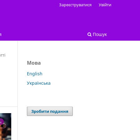
Зареєструватися
Увійти
я
Пошук
тті
Мова
English
Українська
Зробити подання