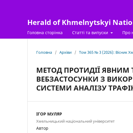
Herald of Khmelnytskyi Nation
Головна сторінка
Статті та випуски
Про 
Головна
/
Архіви
/
Том 365 № 3 (2026): Вісник 
МЕТОД ПРОТИДІЇ ЯВНИМ
ВЕБЗАСТОСУНКИ З ВИКОР
СИСТЕМИ АНАЛІЗУ ТРАФІ
ІГОР МУЛЯР
Хмельницький національний університет
Автор