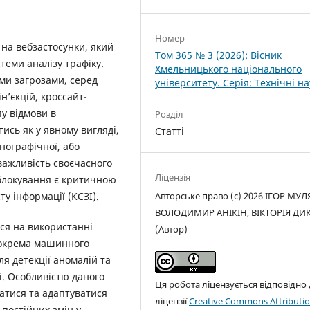
Номер
 на вебзастосунки, який
Том 365 № 3 (2026): Вісник
теми аналізу трафіку.
Хмельницького національного
ми загрозами, серед
університету. Серія: Технічні н
н’єкцій, кроссайт-
пу відмови в
Розділ
тись як у явному вигляді,
Статті
анографічної, або
 важливість своєчасного
Ліцензія
 блокування є критичною
Авторське право (c) 2026 ІГОР МУЛ
у інформації (КСЗІ).
ВОЛОДИМИР АНІКІН, ВІКТОРІЯ ДИ
ься на використанні
(Автор)
 зокрема машинного
ля детекції аномалій та
. Особливістю даного
Ця робота ліцензується відповідно
атися та адаптуватися
ліцензії
Creative Commons Attributio
 постійних змін у