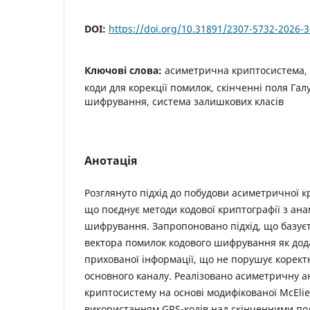
DOI:
https://doi.org/10.31891/2307-5732-2026-
Ключові слова:
асиметрична криптосистема, 
коди для корекції помилок, скінченні поля Га
шифрування, система залишкових класів
Анотація
Розглянуто підхід до побудови асиметричної к
що поєднує методи кодової криптографії з а
шифрування. Запропоновано підхід, що базуєт
вектора помилок кодового шифрування як дода
прихованої інформації, що не порушує корек
основного каналу. Реалізовано асиметричну 
криптосистему на основі модифікованої McEliec
використанням GRS-кодів над скінченними пол