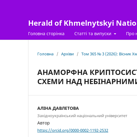
Herald of Khmelnytskyi Nation
Головна сторінка
Статті та випуски
Про 
Головна
/
Архіви
/
Том 365 № 3 (2026): Вісник 
АНАМОРФНА КРИПТОСИСТЕ
СХЕМИ НАД НЕБІНАРНИ
АЛІНА ДАВЛЕТОВА
Західноукраїнський національний університет
Автор
https://orcid.org/0000-0002-1192-2532