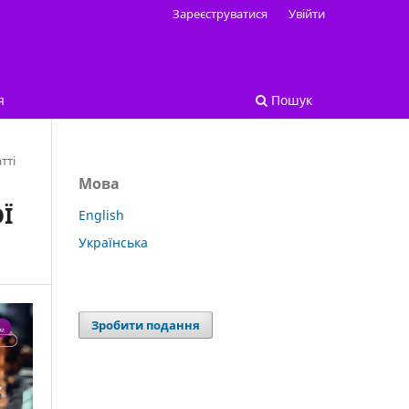
Зареєструватися
Увійти
я
Пошук
тті
Мова
Ї
English
Українська
Зробити подання