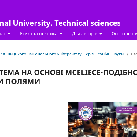
al University. Technical sciences
нас
Етика та політика
Для авторів
Оголошенн
Хмельницького національного університету. Серія: Технічні науки
/
Ста
МА НА ОСНОВІ MCELIECE-ПОДІБНО
МИ ПОЛЯМИ