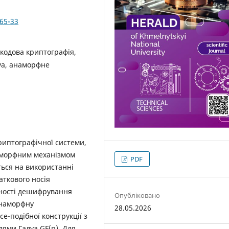
365-33
кодова криптографія,
луа, анаморфне
риптографічної системи,
наморфним механізмом
PDF
ься на використанні
ткового носія
тності дешифрування
Опубліковано
анаморфну
28.05.2026
e-подібної конструкції з
ями Галуа GF(p). Для