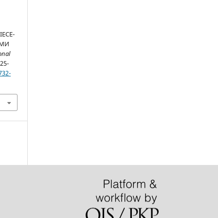
ECE-
ИМИ
onal
225-
732-