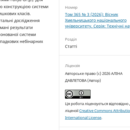
ою конструкцією системи
Номер
ишкових класів.
Том 365 № 3 (2026): Вісник
Хмельницького національного
тальні дослідження
університету. Серія: Технічні н
мані результати
понованої системи
Розділ
ипадкових небінарних
Статті
Ліцензія
Авторське право (c) 2026 АЛІНА
ДАВЛЕТОВА (Автор)
Ця робота ліцензується відповідно
ліцензії
Creative Commons Attributio
International License
.