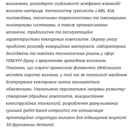
волокнами, розглянуто особливості міжфазної взаємодії
волокно–матриця, технологічну сумісність з ABS, ASA,
поліамідами, технічними термопластами та інженерними
полімерними системами, а також проаналізовано
механічні, трибологічні та експлуатаційні
характеристики кевларових композитів. Окрему увагу
приділено розгляду комерційних матеріалів, лабораторних
досліджень та новітніх технологічних рішень у сфері
FDM/FFF-друку з армуванням арамідним волокном.
Показано, що існуючі промислові філаменти здебільшого
містять короткі волокна, у той час як технології введення
безперервних кевларових ниток залишаються
обмеженими. Узагальнено перспективні напрями розвитку:
створення гібридних композитів, використання
коекструзійних технологій, розроблення гранульованих
сумішей (pellet-based composites) та оптимізація
орієнтаційної структури волокон для підвищення міцності
3D-друкованих деталей.