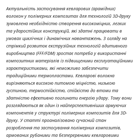
Актуальність застосування кевларових (арамідних)
волокон у полімерних композитах для технологій 3D-друку
зумовлена необхідністю створення високоміцних, легких
та ударостійких конструкцій, які здатні працювати в
умовах циклічних і динамічних навантажень. З огляду на
стрімкий розвиток екструзійних технологій адитивного
виробництва (FFF/FDM) зростає потреба у використанні
композитних матеріалів із підвищеними експлуатаційними
характеристиками, які неможливо забезпечити
традиційними термопластами. Кевларові волокна
вирізняються високою питомою міцністю, низькою
густиною, термостійкістю, стійкістю до втоми та
здатністю ефективно поглинати енергію удару. Тому вони
розглядаються як один із найперспективніших армуючих
компонентів у структурі полімерних композитів для 3D-
друку. У статті проаналізовано сучасний стан
розроблення та застосування полімерних композитів,
армованих рубаними та безперервними кевларовими