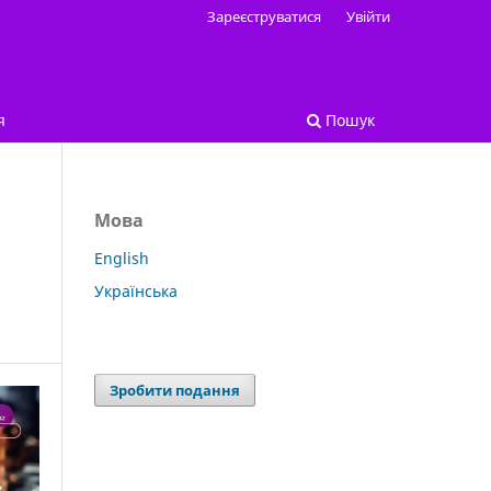
Зареєструватися
Увійти
я
Пошук
Мова
English
Українська
Зробити подання