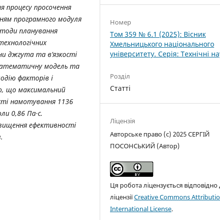
я процесу просочення
ням програмного модуля
Номер
методи планування
Том 359 № 6.1 (2025): Вісник
технологічних
Хмельницького національного
університету. Серія: Технічні н
и джгута та в’язкості
 математичну модель та
Розділ
одію факторів і
Статті
о, що максимальний
ості намотування 1136
ли 0,86 Па·с.
Ліцензія
вищення ефективності
Авторське право (c) 2025 СЕРГІЙ
.
ПОСОНСЬКИЙ (Автор)
Ця робота ліцензується відповідно
ліцензії
Creative Commons Attributio
International License
.