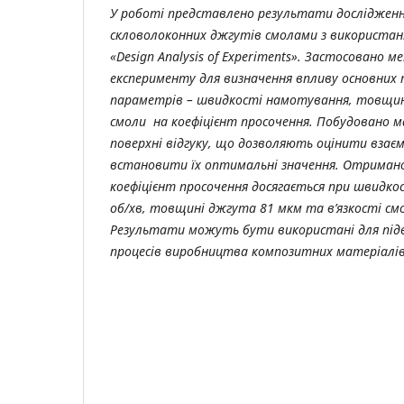
У роботі представлено результати дослідженн
скловолоконних джгутів смолами з використан
«Design Analysis of Experiments». Застосовано 
експерименту для визначення впливу основних 
параметрів – швидкості намотування, товщин
смоли на коефіцієнт просочення. Побудовано
поверхні відгуку, що дозволяють оцінити взаєм
встановити їх оптимальні значення. Отриман
коефіцієнт просочення досягається при швидк
об/хв, товщині джгута 81 мкм та в’язкості смо
Результати можуть бути використані для під
процесів виробництва композитних матеріалів