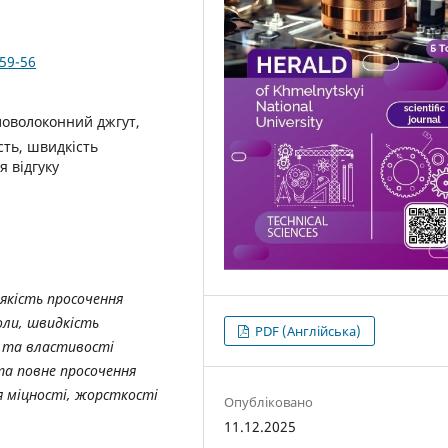
359-56
ловолоконний джгут,
сть, швидкість
 відгуку
якість просочення
оли, швидкість
PDF (Англійська)
и та властивості
та повне просочення
я міцності, жорсткості
Опубліковано
11.12.2025