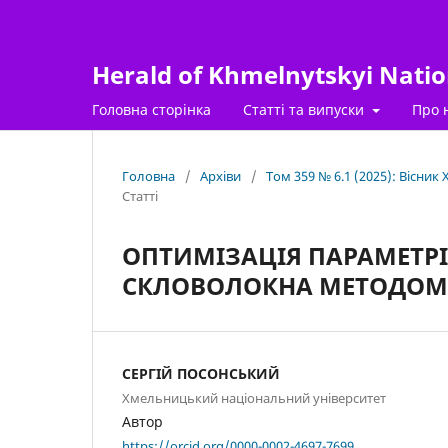
Herald of Khmelnytskyi Nation
Головна сторінка
Статті та випуски
Про 
Головна
/
Архіви
/
Том 359 № 6.1 (2025): Вісник
Статті
ОПТИМІЗАЦІЯ ПАРАМЕТР
СКЛОВОЛОКНА МЕТОДОМ
СЕРГІЙ ПОСОНСЬКИЙ
Хмельницький національний університет
Автор
https://orcid.org/0000-0002-4697-7699