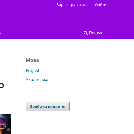
Зареєструватися
Увійти
я
Пошук
Мова
English
Українська
О
Зробити подання