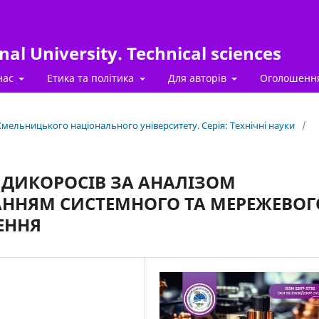
al University. Technical sciences
нас
Етика та політика
Для авторів
Оголошенн
 Хмельницького національного університету. Серія: Технічні науки
/
Х ДИКОРОСІВ ЗА АНАЛІЗОМ
АННЯМ СИСТЕМНОГО ТА МЕРЕЖЕВОГ
ЕННЯ