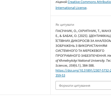
ліцензії
Creative Commons Attributio
International License
.
Як цитувати
ПАСІЧНИК, О., СКРИПНИК, Т., МАН
Е., & БАБАК, О. (2025). ІДЕНТИФІКАЦ
ЇСТІВНИХ ДИКОРОСІВ ЗА АНАЛІЗО
ЗОБРАЖЕНЬ З ВИКОРИСТАННЯМ
СИСТЕМНОГО ТА МЕРЕЖЕВОГО
ПРОГРАМНОГО ЗАБЕЗПЕЧЕННЯ.
He
of Khmelnytskyi National University. Te
Sciences
,
359
(6.1), 384-388.
https://doi.org/10.31891/2307-5732-
359-53
Формати цитування