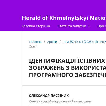
Herald of Khmelnytskyi Nation
Головна сторінка
Статті та випуски
Про 
Головна
/
Архіви
/
Том 359 № 6.1 (2025): Вісник
Статті
ІДЕНТИФІКАЦІЯ ЇСТІВНИ
ЗОБРАЖЕНЬ З ВИКОРИСТ
ПРОГРАМНОГО ЗАБЕЗПЕЧ
ОЛЕКСАНДР ПАСІЧНИК
Хмельницький національний університет