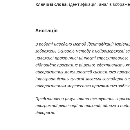
Ключові слова:
ідентифікація, аналіз зображ
Анотація
В роботі наведено метод ідентифікації їстівни
зображень Основою методу є нейромережеві зас
належної практичної цінності спроєктованого
відповідне програмне рішення, ефективність як
використання можливостей системного програм
інтегрованість у сучасні загальні господарчі с
використанням мережевого програмного забезп
Представлено результати тестування спроєк
програмної реалізації на прикладі одного з най
дикоросів.