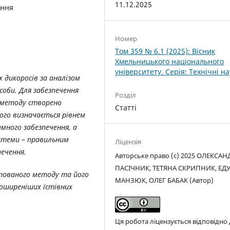
11.12.2025
ення
Номер
Том 359 № 6.1 (2025): Вісник
Хмельницького національного
університету. Серія: Технічні н
х дикоросів за аналізом
оби. Для забезпечення
Розділ
 методу створено
Статті
ого визначається рівнем
ного забезпечення, а
истеми – правильним
Ліцензія
ечення.
Авторське право (c) 2025 ОЛЕКСАН
ПАСІЧНИК, ТЕТЯНА СКРИПНИК, ЕД
тованого методу та його
МАНЗЮК, ОЛЕГ БАБАК (Автор)
поширеніших їстівних
Ця робота ліцензується відповідно