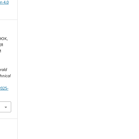
n 4.0
ЗЮК,
ІЯ
М
rald
chnical
2025-