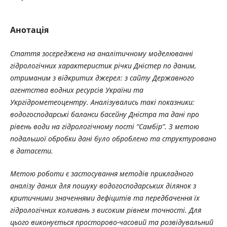
Анотація
Стаття зосереджена на аналітичному моделюванні
гідрологічних характеристик річки Дністер по даним,
отриманим з відкритих джерел: з сайту Державного
агентства водних ресурсів України та
Укргідрометеоцентру. Аналізувались такі показники:
водогосподарські баланси басейну Дністра та дані про
рівень води на гідрологічному пості “Самбір”. З метою
подальшої обробки дані було оброблено та структуровано
в датасети.
Метою роботи є застосування методів прикладного
аналізу даних для пошуку водогосподарських ділянок з
критичними значеннями дефіцитів та передбачення їх
гідрологічних коливань з високим рівнем точності. Для
цього виконується просторово-часовий та розвідувальний