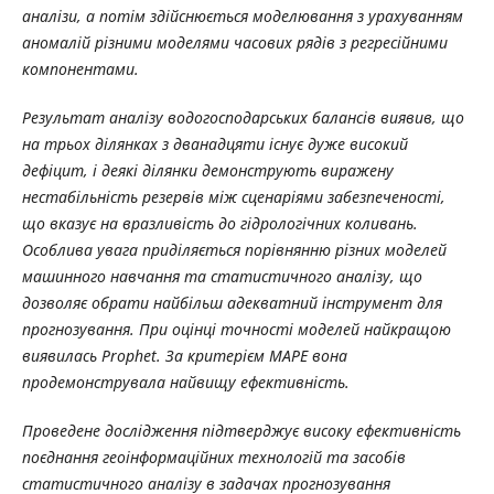
аналізи, а потім здійснюється моделювання з урахуванням
аномалій різними моделями часових рядів з регресійними
компонентами.
Результат аналізу водогосподарських балансів виявив, що
на трьох ділянках з дванадцяти існує дуже високий
дефіцит, і деякі ділянки демонструють виражену
нестабільність резервів між сценаріями забезпеченості,
що вказує на вразливість до гідрологічних коливань.
Особлива увага приділяється порівнянню різних моделей
машинного навчання та статистичного аналізу, що
дозволяє обрати найбільш адекватний інструмент для
прогнозування. При оцінці точності моделей найкращою
виявилась Prophet. За критерієм MAPE вона
продемонструвала найвищу ефективність.
Проведене дослідження підтверджує високу ефективність
поєднання геоінформаційних технологій та засобів
статистичного аналізу в задачах прогнозування