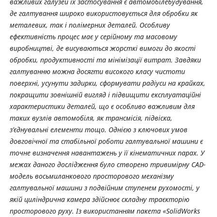
важливих галузей їх застосування є автомобілебудування,
де галтування широко використовується для обробки як
металевих, так і полімерних деталей. Особливу
ефективність процес має у серійному та масовому
виробництві, де висуваються жорсткі вимоги до якості
обробки, продуктивності та мінімізації витрат. Завдяки
галтуванню можна досягти високого класу чистоти
поверхні, усунути задирки, сформувати радіуси на крайках,
покращити зовнішній вигляд і підвищити експлуатаційні
характеристики деталей, що є особливо важливим для
таких вузлів автомобіля, як трансмісія, підвіска,
з’єднувальні елементи тощо. Однією з ключових умов
довговічної та стабільної роботи галтувальної машини є
точне визначення навантажень у її кінематичних парах. У
межах даного дослідження було створено тривимірну CAD-
модель восьмиланкового просторового механізму
галтувальної машини з подвійним ступенем рухомості, у
якій циліндрична камера здійснює складну траєкторію
просторового руху. Із використанням пакета «SolidWorks