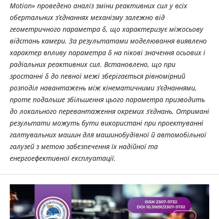
Motion» проведено аналіз зміни реактивних сил у всіх
обертальних з’єднаннях механізму залежно від
геометричного параметра δ, що характеризує міжосьову
відстань камери. За результатами моделювання виявлено
характер впливу параметра δ на пікові значення осьових і
радіальних реактивних сил. Встановлено, що при
зростанні δ до певної межі зберігається рівномірний
розподіл навантажень між кінематичними з
’
єднаннями,
проте подальше збільшення цього параметра призводить
до локального перевантаження окремих з’єднань. Отримані
результати можуть бути використані при проектуванні
галтувальних машин для машинобудівної й автомобільної
галузей з метою забезпечення їх надійної та
енергоефективної експлуатації.