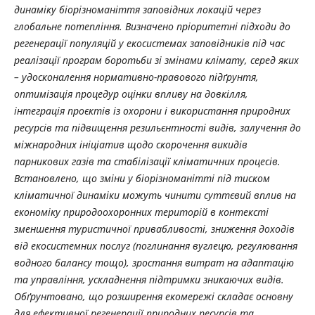
динаміку біорізноманіття заповідних локацій через
глобальне потепління. Визначено пріоритетні підходи до
регенерації популяцій у екосистемах заповідників під час
реалізації програм боротьби зі змінами клімату, серед яких
– удосконалення нормативно-правового підґрунтя,
оптимізація процедур оцінки впливу на довкілля,
інтеграція проєктів із охорони і використання природних
ресурсів та підвищення резильєнтності видів, залучення до
міжнародних ініціатив щодо скорочення викидів
парникових газів та стабілізації кліматичних процесів.
Встановлено, що зміни у біорізноманітті під тиском
кліматичної динаміки можуть чинити суттєвий вплив на
економіку природоохоронних територій в контексті
зменшення туристичної привабливості, зниження доходів
від екосистемних послуг (поглинання вуглецю, регулювання
водного балансу тощо), зростання витрат на адаптацію
та управління, ускладнення підтримки зникаючих видів.
Обґрунтовано, що розширення екомережі складає основну
для ефективної регенерації природних ресурсів та