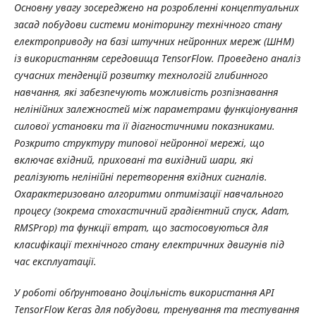
Основну увагу зосереджено на розробленні концептуальних
засад побудови системи моніторингу технічного стану
електроприводу на базі штучних нейронних мереж (ШНМ)
із використанням середовища
TensorFlow
. Проведено аналіз
сучасних тенденцій розвитку технологій глибинного
навчання, які забезпечують можливість розпізнавання
нелінійних залежностей між параметрами функціонування
силової установки та її діагностичними показниками.
Розкрито структуру типової нейронної мережі, що
включає вхідний, приховані та вихідний шари, які
реалізують нелінійні перетворення вхідних сигналів.
Охарактеризовано алгоритми оптимізації навчального
процесу (зокрема стохастичний градієнтний спуск,
Adam
,
RMSProp
) та функції втрат, що застосовуються для
класифікації технічного стану електричних двигунів під
час експлуатації.
У роботі обґрунтовано доцільність використання
API
TensorFlow
Keras
для побудови, тренування та тестування