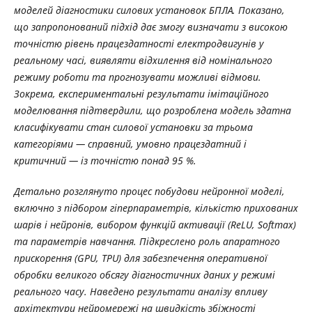
моделей діагностики силових установок БПЛА. Показано,
що запропонований підхід дає змогу визначати з високою
точністю рівень працездатності електродвигунів у
реальному часі, виявляти відхилення від номінального
режиму роботи та прогнозувати можливі відмови.
Зокрема, експериментальні результати імітаційного
моделювання підтвердили, що розроблена модель здатна
класифікувати стан силової установки за трьома
категоріями — справний, умовно працездатний і
критичний — із точністю понад 95 %.
Детально розглянуто процес побудови нейронної моделі,
включно з підбором гіперпараметрів, кількістю прихованих
шарів і нейронів, вибором функцій активації (
ReLU
,
Softmax
)
та параметрів навчання. Підкреслено роль апаратного
прискорення (
GPU
,
TPU
) для забезпечення оперативної
обробки великого обсягу діагностичних даних у режимі
реального часу. Наведено результати аналізу впливу
архітектури нейромережі на швидкість збіжності