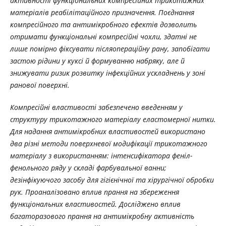
активності
функціональних компресійних трикотажних
матеріалів реабілітаційного призначення. Поєднання
компресійного та антимікробного ефектів дозволить
отримати
функціональні компресійні чохли, здатні не
лише помірно фіксувати післяопераційну рану, запобігати
застою рідини у куксі й формуванню набряку, але й
знижувати ризик розвитку інфекційних ускладнень у зоні
ранової поверхні.
Компресійні властивості забезпечено введенням у
структуру трикотажного матеріалу еластомерної нитки.
Для надання антимікробних властивостей використано
два різні методи поверхневої модифікації трикотажного
матеріалу з використанням: інтенсифікатора феніл-
фенольного ряду у складі фарбувальної ванни;
дезінфікуючого засобу
для гігієнічної та хірургічної обробки
рук
.
Проаналізовано вплив прання на збереження
функціональних властивостей. Досліджено вплив
багаторазового прання на антимікробну активність