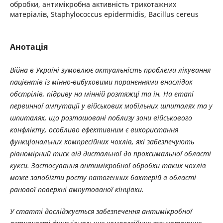
обробки, антимікробна активність трикотажних
матеріалів, Staphylococcus epidermidis, Bacillus cereus
Анотація
Війна в Україні зумовлює актуальність проблеми лікування
пацієнтів із мінно-вибуховими пораненнями внаслідок
обстрілів, підриву на мінній розтяжці та ін. На етапі
первинної ампутації у військових мобільних шпиталях та у
шпиталях, що розташовані поблизу зони військового
конфлікту, особливо ефективним є використання
функціональних компресійних чохлів, які забезпечують
рівномірний тиск від дистальної до проксимальної області
кукси. Застосування антимікробної обробки таких чохлів
може запобігти росту патогенних бактерій в області
ранової поверхні ампутованої кінцівки.
У статті досліджується забезпечення
антимікробної