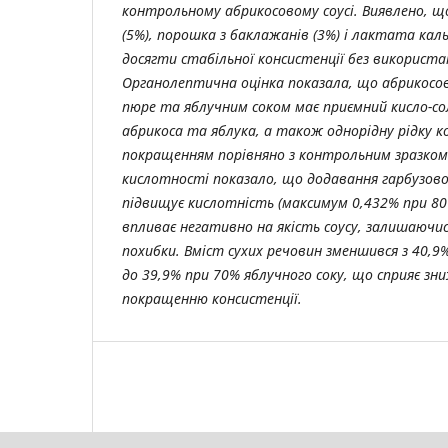
контрольному абрикосовому соусі.
Виявлено, що
(5%), порошка з баклажанів (3%) і лактата кал
досягти стабільної консистенції без використ
Органолептична оцінка показала, що абрикосов
пюре та яблучним соком має приємний кисло-со
абрикоса та яблука, а також однорідну рідку к
покращенням порівняно з контрольним зразко
кислотності показало, що додавання гарбузово
підвищує кислотність (максимум 0,432% при 80%
впливає негативно на якість соусу, залишаючи
похибки.
Вміст сухих речовин зменшився з 40,9
до 39,9% при 70% яблучного соку, що сприяє з
покращенню консистенції.