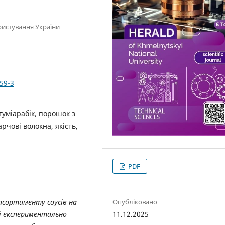
ристування України
59-3
 гуміарабік, порошок з
рчові волокна, якість,
PDF
асортименту соусів на
Опубліковано
 і експериментально
11.12.2025