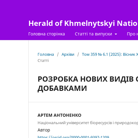
Herald of Khmelnytskyi Nation
Головна сторінка
Статті та випуски
Про 
Головна
/
Архіви
/
Том 359 № 6.1 (2025): Вісник
Статті
РОЗРОБКА НОВИХ ВИДІВ 
ДОБАВКАМИ
АРТЕМ АНТОНЕНКО
Національний університет біоресурсів і природоко
Автор
https://orcid.org/0000-0001-9397-1209