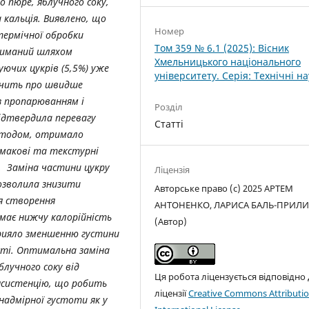
 пюре, яблучного соку,
 кальція. Виявлено, що
Номер
ермічної обробки
Том 359 № 6.1 (2025): Вісник
триманий шляхом
Хмельницького національного
уючих цукрів (5,5%) уже
університету. Серія: Технічні н
ідчить про швидше
з пропарюванням і
Розділ
підтвердила перевагу
Статті
етодом, отримало
смакові та текстурні
и.
Заміна частини цукру
Ліцензія
озволила знизити
Авторське право (c) 2025 АРТЕМ
ля створення
АНТОНЕНКО, ЛАРИСА БАЛЬ-ПРИЛ
 має нижчу калорійність
(Автор)
прияло зменшенню густини
сті. Оптимальна заміна
лучного соку від
Ця робота ліцензується відповідно
онсистенцію, що робить
ліцензії
Creative Commons Attributio
надмірної густоти як у