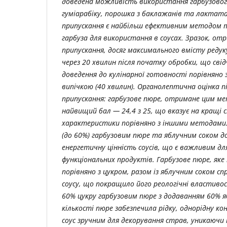
доведена можливість використання гарбузового
гуміарабіку, порошка з баклажанів та лактата
припускання є найбільш ефективним методом т
гарбуза для використання в соусах. Зразок, о
припускання, досяг максимального вмісту редук
через 20 хвилин після початку обробки, що св
доведення до кулінарної готовності порівняно 
випічкою (40 хвилин). Органолептична оцінка 
припускання: гарбузове пюре, отримане цим м
найвищий бал — 24,4 з 25, що вказує на кращі 
характеристики порівняно з іншими методам
(до 60%) гарбузовим пюре та яблучним соком д
енергетичну цінність соусів, що є важливим д
функціональних продуктів. Гарбузове пюре, яке
порівняно з цукром, разом із яблучним соком с
соусу, що покращило його реологічні властиво
60% цукру гарбузовим пюре з додаванням 60% яб
кількості пюре забезпечила рідку, однорідну к
соус зручним для декорування страв, уникаючи 