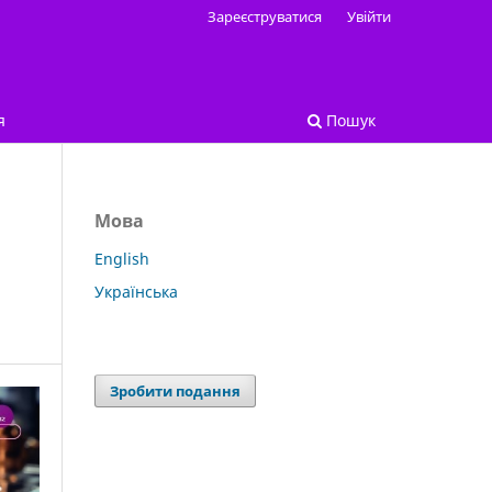
Зареєструватися
Увійти
я
Пошук
Мова
English
Українська
Зробити подання