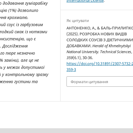
International License
.
 додавання гуміарабіку
ьцію (1%) дозволило
ання крохмалю.
Як цитувати
ий соус із гарбузовим
АНТОНЕНКО, А., & БАЛЬ-ПРИЛИПКО
лодкий смак із нотками
(2025). РОЗРОБКА НОВИХ ВИДІВ
онсистенцію, що є
СОЛОДКИХ СОУСІВ З ДІЄТИЧНИМ
м.
Дослідження
ДОБАВКАМИ.
Herald of Khmelnytskyi
National University. Technical Sciences
,
го пюре незначно
359
(6.1), 30-36.
 заміни), але це не
https://doi.org/10.31891/2307-5732-
сь у межах допустимої
359-3
% у контрольному зразку
ниженню густини та
Формати цитування