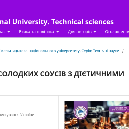
al University. Technical sciences
нас
Етика та політика
Для авторів
Оголошенн
 Хмельницького національного університету. Серія: Технічні науки
/
СОЛОДКИХ СОУСІВ З ДІЄТИЧНИМИ
ристування України