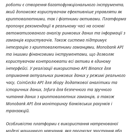
роботи є створення багатофункціонального інструмента,
який допоможе користувачам ефективніше управляти як
криптовалютними, так і фіатними активами. Платформа
пропонує рекомендації в реальному часі на основі
автоматизованого аналізу ринкових даних та інформації з
гаманців користувачів. Також система підтримує
інтеграцію з криптовалютними гаманцями, Monobank API
та іншими фінансовими інструментами, що дозволяє
користувачам контролювати всі активи в єдиному
інтерфейсі. У реалізації використано API Binance для
отримання актуальних ринкових даних у режимі реального
часу, CoinGecko API для збору додаткової аналітики та
історичних даних, Infura для безпечного та зручного
читання даних з криптовалютних гаманців, а також
Monobank API для моніторингу банківських рахунків і
транзакцій.
Особливістю платформи є використання натренованої
моделі машинного навчання, яка прогнозує зростання або