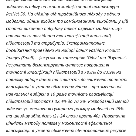
зображень одягу
на основі модифікованої архітектури
ResNet-50. На відміну від традиційного підходу з
одною
моделлю
, одним входом
та комбінованими виходами,
у цій
статті
виконано
побудову
тр
ьох
окрем
их
модел
ей
, що
навчаються послідовно для класифікації категорій,
підкатегорій та атрибутів. Експериментальне
дослідження проведено на наборі даних Fashion Product
Images (Small) з фокусом на категоріях "Одяг" та "Взуття".
Результати демонструють суттєве покращення
точності класифікації підкатегорій з 78
,8% до 83,9% на
повному наборі даних та стійкість до
зниження точності
класифікації в умовах
обмежених даних – при зменшенні
навчальної вибірки в 10 разів точність
класифікації
підкатегорій зростає з 32
,4% до 70,2%.
Розроблений метод
забезпечує зменшення сумарного розміру моделей на 45%
та швидшу збіжність (21-24 епохи проти 40). Практична
цінність методу полягає у можливості ефективної
класифікації в умовах обмежених обчислювальних ресурсів