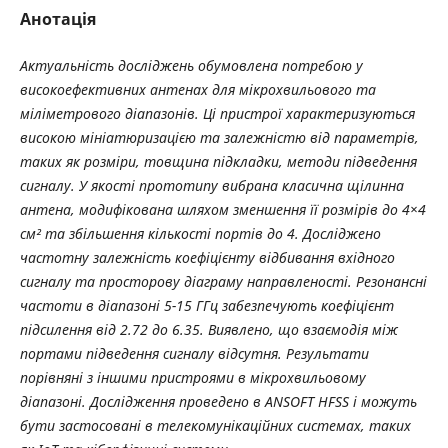
Анотація
Актуальність досліджень обумовлена потребою у
високоефективних антенах для мікрохвильового та
міліметрового діапазонів. Ці пристрої характеризуються
високою мініатюризацією та залежністю від параметрів,
таких як розміри, товщина підкладки, методи підведення
сигналу. У якості прототипу вибрана класична щілинна
антена, модифікована шляхом зменшення її розмірів до 4×4
см² та збільшення кількості портів до 4. Досліджено
частотну залежність коефіцієнту відбивання вхідного
сигналу та просторову діаграму направленості. Резонансні
частоти в діапазоні 5-15 ГГц забезпечують коефіцієнт
підсилення від 2.72 до 6.35. Виявлено, що взаємодія між
портами підведення сигналу відсутня. Результати
порівняні з іншими пристроями в мікрохвильовому
діапазоні. Дослідження проведено в ANSOFT HFSS і можуть
бути застосовані в телекомунікаційних системах, таких