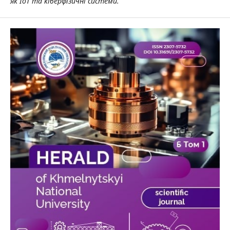
як IoT та кіберфізичні системи.