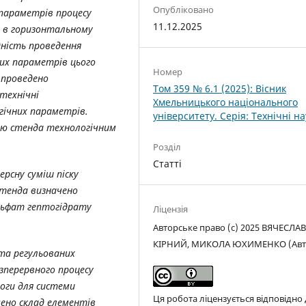
Опубліковано
параметрів процесу
11.12.2025
в в горизонтальному
дність проведення
их параметрів цього
Номер
 проведено
Том 359 № 6.1 (2025): Вісник
технічні
Хмельницького національного
гічних параметрів.
університету. Серія: Технічні н
ію стенда технологічним
Розділ
Статті
рсну суміш піску
стенда визначено
ульфат гептогідрату
Ліцензія
Авторське право (c) 2025 ВЯЧЕСЛА
КІРНИЙ, МИКОЛА ЮХИМЕНКО (Авт
та регульованих
зперервного процесу
оги для системи
Ця робота ліцензується відповідно
ено склад елементів