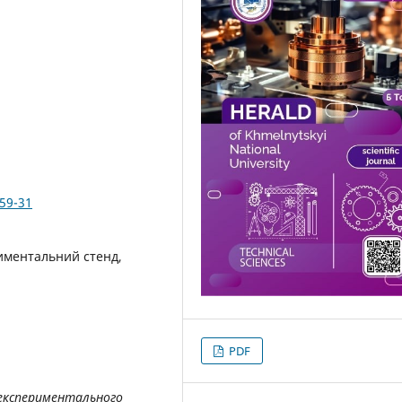
359-31
иментальний стенд,
PDF
експериментального