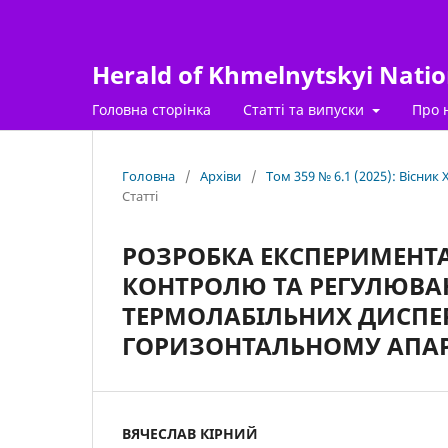
Herald of Khmelnytskyi Nation
Головна сторінка
Статті та випуски
Про 
Головна
/
Архіви
/
Том 359 № 6.1 (2025): Вісник
Статті
РОЗРОБКА ЕКСПЕРИМЕНТ
КОНТРОЛЮ ТА РЕГУЛЮВА
ТЕРМОЛАБІЛЬНИХ ДИСПЕР
ГОРИЗОНТАЛЬНОМУ АПАР
ВЯЧЕСЛАВ КІРНИЙ