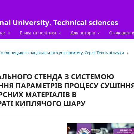
al University. Technical sciences
нас
Етика та політика
Для авторів
Оголошенн
 Хмельницького національного університету. Серія: Технічні науки
/
АЛЬНОГО СТЕНДА З СИСТЕМОЮ
ННЯ ПАРАМЕТРІВ ПРОЦЕСУ СУШІНН
СНИХ МАТЕРІАЛІВ В
АТІ КИПЛЯЧОГО ШАРУ