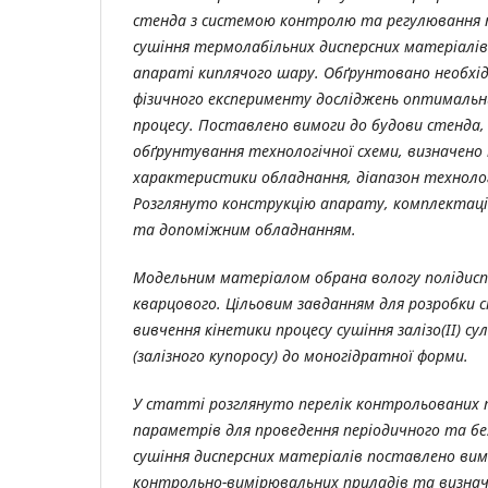
стенда з системою контролю та регулювання 
сушіння термолабільних дисперсних матеріалі
апараті киплячого шару. Обґрунтовано необхі
фізичного експерименту досліджень оптимальн
процесу. Поставлено вимоги до будови стенда,
обґрунтування технологічної схеми, визначено 
характеристики обладнання, діапазон техноло
Розглянуто конструкцію апарату, комплектац
та допоміжним обладнанням.
Модельним матеріалом обрана вологу полідиспе
кварцового. Цільовим завданням для розробки 
вивчення кінетики процесу сушіння залізо(
II
) с
(залізного купоросу) до моногідратної форми.
У статті розглянуто перелік контрольованих 
параметрів для проведення періодичного та бе
сушіння дисперсних матеріалів поставлено вим
контрольно-вимірювальних приладів та визнач