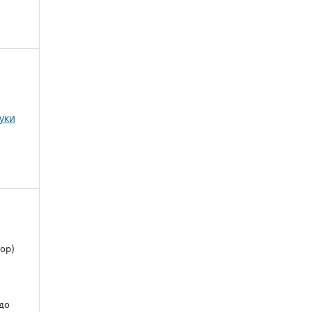
ауки
В
ор)
 до