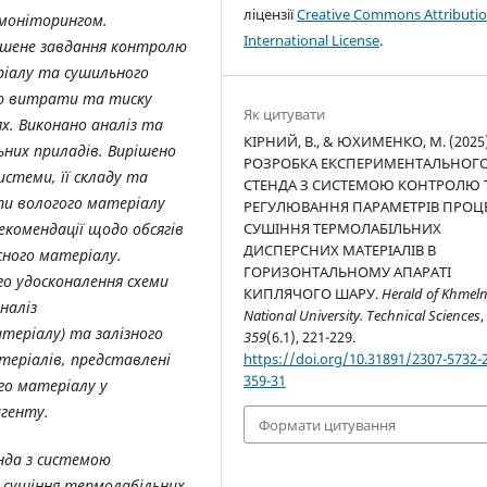
ліцензії
Creative Commons Attributio
 моніторингом.
International License
.
рішене завдання контролю
іалу та сушильного
лю витрати та тиску
Як цитувати
х. Виконано аналіз та
КІРНИЙ, В., & ЮХИМЕНКО, М. (2025)
них приладів. Вирішено
РОЗРОБКА ЕКСПЕРИМЕНТАЛЬНОГ
истеми, її складу та
СТЕНДА З СИСТЕМОЮ КОНТРОЛЮ 
и вологого матеріалу
РЕГУЛЮВАННЯ ПАРАМЕТРІВ ПРОЦ
комендації щодо обсягів
СУШІННЯ ТЕРМОЛАБІЛЬНИХ
ДИСПЕРСНИХ МАТЕРІАЛІВ В
ного матеріалу.
ГОРИЗОНТАЛЬНОМУ АПАРАТІ
о удосконалення схеми
КИПЛЯЧОГО ШАРУ.
Herald of Khmeln
наліз
National University. Technical Sciences
,
теріалу) та залізного
359
(6.1), 221-229.
теріалів, представлені
https://doi.org/10.31891/2307-5732-
359-31
го матеріалу у
агенту.
Формати цитування
нда з системою
 сушіння термолабільних