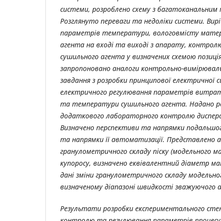
системи, розроблено схему з багатоканальним
Розглянуто переваги та недоліки системи. Ви
параметрів температури, вологовмісту матер
агента на вході та виході з апарату, контро
сушильного агента у визначених схемою позиція
запропоновано аналоги контрольно-вимірюваль
завдання з розробки принципової електричної с
електричного регулювання параметрів витрат
та температури сушильного агента. Надано ре
додаткового лабораторного контролю дисперс
Визначено перспективи та напрямки подальшог
та напрямки її автоматизації. Представлено а
гранулометричного складу піску (модельного ма
купоросу, визначено еквівалентний діаметр ма
дані зміни гранулометричного складу модельно
визначеному діапазоні швидкості зважуючого 
Результати розробки експериментального сте
контролю та регулювання параметрів процесу