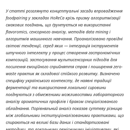
У статті розглянуто концептуальні засади впровадження
foodpairing у закладах HoReCa крізь призму алгоритмізації
смакових поєднань, що ґрунтується на використанні
flavoromics, сенсорного аналізу, методів data mining і
алгоритмів машинного навчання. Проаналізовано провідні
світові тенденції, серед яких — інтеграція інструментів
штучного інтелекту у процес створення гастрономічних
композицій, застосування мультисенсорних підходів для
посилення емоційного сприйняття страв і поширення zero-
waste практик як складової стійкого розвитку. Визначено
специфіку українського контексту, де наявні традиції
ферментації та використання локальної сировини
поєднуються з обмеженими можливостями лабораторного
аналізу ароматичних профілів і браком спеціалізованого
обладнання. Порівняльний аналіз показав суттєву різницю
між глобальними інституціоналізованими практиками, що
спираються на великі бази даних і стандартизовані
методики, та локальними ремісничими ініціативами, які