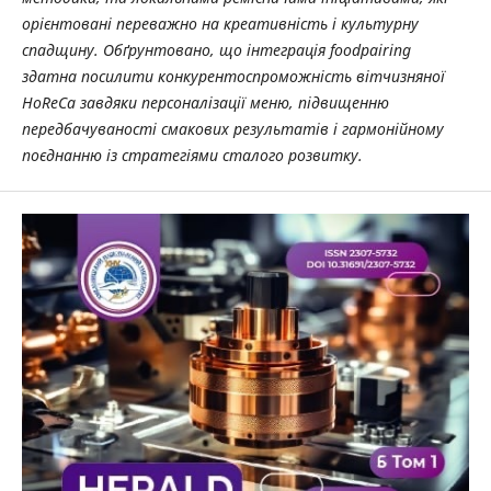
орієнтовані переважно на креативність і культурну
спадщину. Обґрунтовано, що інтеграція foodpairing
здатна посилити конкурентоспроможність вітчизняної
HoReCa завдяки персоналізації меню, підвищенню
передбачуваності смакових результатів і гармонійному
поєднанню із стратегіями сталого розвитку.