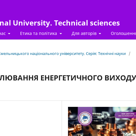
al University. Technical sciences
нас
Етика та політика
Для авторів
Оголошенн
 Хмельницького національного університету. Серія: Технічні науки
/
ЕЛЮВАННЯ ЕНЕРГЕТИЧНОГО ВИХОД