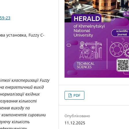
359-23
ова установка, Fuzzy C-
ткої кластеризації Fuzzy
 на енергетичний вихід
нормалізації вхідних
PDF
озування кількості
чення виходу по
у компонентів сировини
Опубліковано
ьтуючу кількість
11.12.2025
 ефективність