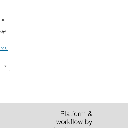
РНЕ
skyi
2025-