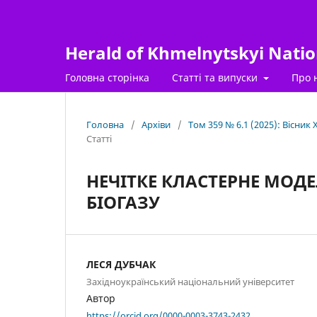
Herald of Khmelnytskyi Nation
Головна сторінка
Статті та випуски
Про 
Головна
/
Архіви
/
Том 359 № 6.1 (2025): Вісник
Статті
НЕЧІТКЕ КЛАСТЕРНЕ МОД
БІОГАЗУ
ЛЕСЯ ДУБЧАК
Західноукраїнський національний університет
Автор
https://orcid.org/0000-0003-3743-2432