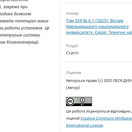
, зокрема при
Номер
тодика дозволяє
Том 359 № 6.1 (2025): Вісник
інювати потенціал нових
Хмельницького національного
ми роботи установок. Це
університету. Серія: Технічні н
електуальні системи
м біогазогенерації.
Розділ
Статті
Ліцензія
Авторське право (c) 2025 ЛЕСЯ ДУБ
(Автор)
Ця робота ліцензується відповідно
ліцензії
Creative Commons Attributio
International License
.