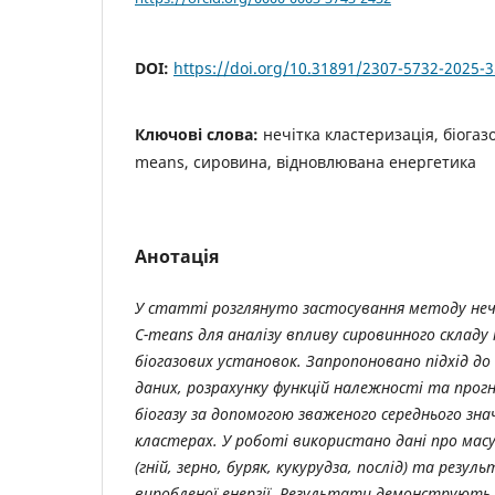
DOI:
https://doi.org/10.31891/2307-5732-2025-
Ключові слова:
нечітка кластеризація, біогаз
means, сировина, відновлювана енергетика
Анотація
У статті розглянуто застосування методу нечі
C-means для аналізу впливу сировинного складу
біогазових установок. Запропоновано підхід до 
даних, розрахунку функцій належності та прогн
біогазу за допомогою зваженого середнього зна
кластерах. У роботі використано дані про мас
(гній, зерно, буряк, кукурудза, послід) та резул
виробленої енергії. Результати демонструють