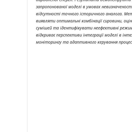
запропонованої моделі в умовах невизначеності
відсутності точного історичного аналога. Ме
виявляти оптимальні комбінації сировини, оц
сумішей та ідентифікувати неефективні режи
відкриває перспективи інтеграції моделі в інт
моніторингу та адаптивного керування процесо