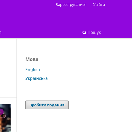
Зареєструватися
Увійти
я
Пошук
Мова
English
У
Українська
Зробити подання