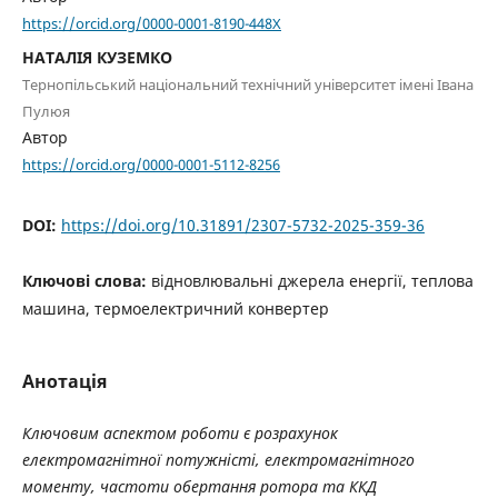
https://orcid.org/0000-0001-8190-448X
НАТАЛІЯ КУЗЕМКО
Тернопільський національний технічний університет імені Івана
Пулюя
Автор
https://orcid.org/0000-0001-5112-8256
DOI:
https://doi.org/10.31891/2307-5732-2025-359-36
Ключові слова:
відновлювальні джерела енергії, теплова
машина, термоелектричний конвертер
Анотація
Ключовим аспектом роботи є розрахунок
електромагнітн
ої
потужніст
і
, електромагнітн
ого
момент
у
, частот
и
оберт
ання
ротора та ККД