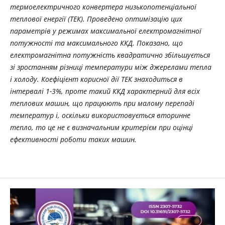
термоелектричного конвертера низькопотенціальної
теплової енергії (ТЕК)
. Проведено оптимізацію цих
параметрів у режимах максимальної електромагнітної
потужності та максимального ККД. Показано, що
електромагнітна потужність квадратично збільшується
зі зростанням різниці температури між джерелами тепла
і холоду. Коефіцієнт корисної дії ТЕК знаходиться в
інтервалі 1-3%
, проте
такий ККД характерний для всіх
теплових машин, що працюють при малому перепаді
температур
і, оскільки
використовується вторинне
тепло, т
о це не є
визначальним критерієм при оцінці
ефективності роботи таких машин.