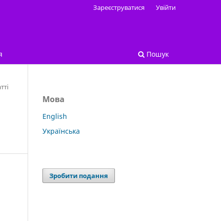
Зареєструватися
Увійти
я
Пошук
тті
Мова
English
Українська
Зробити подання