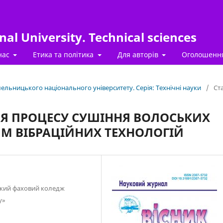
al University. Technical sciences
нас
Етика та політика
Для авторів
Оголошенн
Хмельницького національного університету. Серія: Технічні науки
/
Ста
НЯ ПРОЦЕСУ СУШІННЯ ВОЛОСЬКИХ
ЯМ ВІБРАЦІЙНИХ ТЕХНОЛОГІЙ
ький фаховий коледж
у»