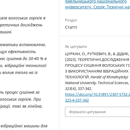
Хмельницького національного
університету. Серія: Технічні н
ків волоських горіхів в
Розділ
еоретичних досліджень
Статті
машині.
 тематики встановлено,
Як цитувати
ищує ефективність
ЦУРКАН, О., РУТКЕВИЧ, В., & ДІДИК, 
час сушіння до 30-40 % в
(2023). ТЕОРЕТИЧНІ ДОСЛІДЖЕННЯ
ПРОЦЕСУ СУШІННЯ ВОЛОСЬКИХ ГО
, вібраційні технології
З ВИКОРИСТАННЯМ ВІБРАЦІЙНИХ
 вплив тепла на їх
ТЕХНОЛОГІЙ.
Herald of Khmelnytskyi
National University. Technical Sciences
,
323
(4), 337-342.
ь процес сушіння за
https://doi.org/10.31891/2307-5732-
лоських горіхів. При
323-4-337-342
ації, такі як лінійна,
Формати цитування
вібраційної машини для