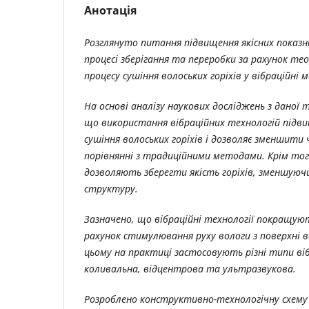
Анотація
Розглянуто питання підвищення якісних показни
процесі зберігання та переробки за рахунок т
процесу сушіння волоських горіхів у вібраційні 
На основі аналізу наукових досліджень з даної
що використання вібраційних технологій підв
сушіння волоських горіхів і дозволяє зменшити 
порівнянні з традиційними методами. Крім того
дозволяють зберегти якість горіхів, зменшуючи
структуру.
Зазначено, що вібраційні технології покращуют
рахунок стимулювання руху вологи з поверхні во
цьому на практиці застосовують різні типи вібр
коливальна, відцентрова та ультразвукова.
Розроблено конструктивно-технологічну схему 