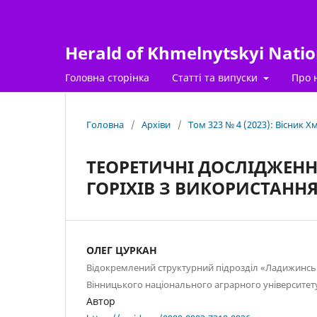
Herald of Khmelnytskyi Nation
Головна сторінка
Статті та випуски
Про 
Головна
/
Архіви
/
Том 323 № 4 (2023): Вісник 
ТЕОРЕТИЧНІ ДОСЛІДЖЕН
ГОРІХІВ З ВИКОРИСТАНН
ОЛЕГ ЦУРКАН
Відокремлений структурний підрозділ «Ладижинс
Вінницького національного аграрного університет
Автор