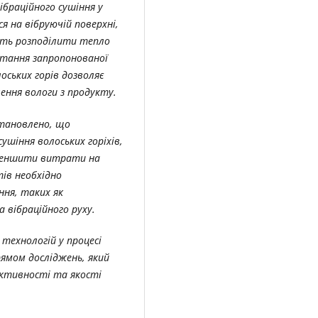
вібраційного сушіння у
я на вібруючій поверхні,
ють розподілити тепло
стання запропонованої
оських горів дозволяє
ення вологи з продукту.
становлено, що
ушіння волоських горіхів,
зменшити витрати на
тів необхідно
ня, таких як
 вібраційного руху.
технологій у процесі
рямом досліджень, який
ктивності та якості