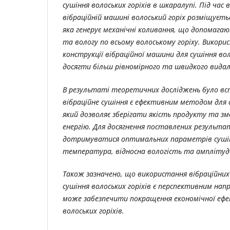
сушіння волоських горіхів в шкаралупі. Під час 
вібраційній машині волоський горіх розміщуєтьс
яка генерує механічні коливання, що допомага
та вологу по всьому волоському горіху. Викори
конструкції вібраційної машини для сушіння вол
досягти більш рівномірного та швидкого видал
В результаті теоретичних досліджень було в
вібраційне сушіння є ефективним методом для с
який дозволяє зберігати якість продукту та 
енергію. Для досягнення поставлених результа
дотримуватися оптимальних параметрів сушін
температура, відносна вологість та амплітуда
Також зазначено, що використання вібраційних 
сушіння волоських горіхів є перспективним нап
може забезпечити покращення економічної ефе
волоських горіхів.