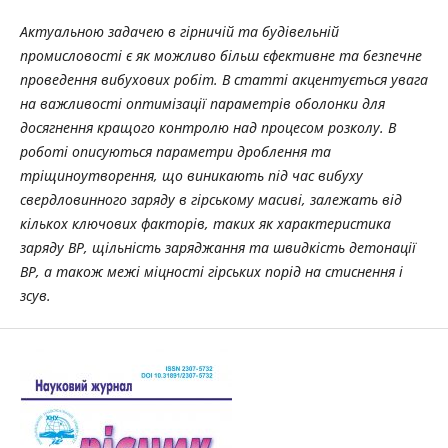
Актуальною задачею в гірничій та будівельній
промисловості є як можливо більш єфективне та безпечне
проведення вибухових робіт. В статті акцентується увага
на важливості оптимізації параметрів оболонки для
досягнення кращого контролю над процесом розколу. В
роботі описуються параметри дроблення та
тріщиноутворення, що виникають під час вибуху
свердловинного заряду в гірському масиві, залежать від
кількох ключових факторів, таких як характеристика
заряду ВР, щільність заряджання та швидкість детонації
ВР, а також межі міцності гірських порід на стиснення і
зсув.