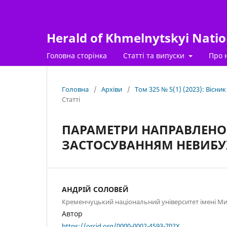
Herald of Khmelnytskyi Nation
Головна сторінка
Статті та випуски
Про 
Головна
/
Архіви
/
Том 325 № 5(1) (2023): Вісни
Статті
ПАРАМЕТРИ НАПРАВЛЕНОГ
ЗАСТОСУВАННЯМ НЕВИБУ
АНДРІЙ СОЛОВЕЙ
Кременчуцький національний університет імені М
Автор
https://orcid.org/0000-0002-4593-702X