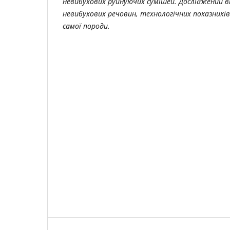
невибухових руйнуючих сумішей. Досліджений 
невибухових речовин, технологічних показник
самої породи.