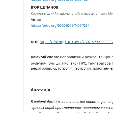
ІГОР ЩІПАНОВ
Кременчуцький національний університет імені М
Автор
https://orcid.org/0000-0001-7404-7264
DOI:
https://doi.org/10.31891/2307-5732-2023-
Ключові слова:
направлений розкол, тріщино
руйнуючі суміші, НРС, тиск НРС, температура 
анізотропія, ортотропія, ізотропія, пластини-
Анотація
В роботі досліджені та описані параметри нап
гірських порід при статичних навантаженнях 