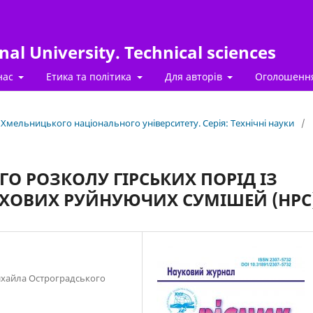
al University. Technical sciences
нас
Етика та політика
Для авторів
Оголошенн
к Хмельницького національного університету. Серія: Технічні науки
/
О РОЗКОЛУ ГІРСЬКИХ ПОРІД ІЗ
ХОВИХ РУЙНУЮЧИХ СУМІШЕЙ (НРС
ихайла Остроградського