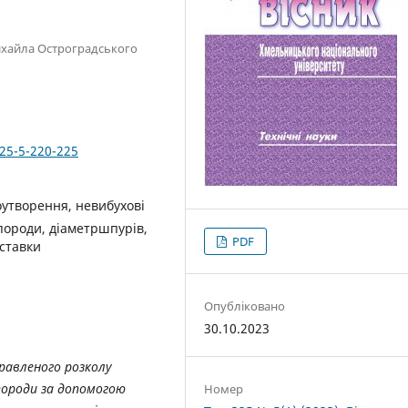
ихайла Остроградського
325-5-220-225
утворення, невибухові
породи, діаметршпурів,
PDF
вставки
Опубліковано
30.10.2023
равленого розколу
породи за допомогою
Номер