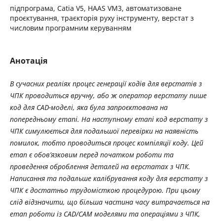
підпрограма, Catia V5, HAAS VM3, автоматизоване
проєктування, траєкторія руху інструменту, верстат з
числовим програмним керуванням
Анотація
В сучасних реаліях процес генерації кодів для верстатів з
ЧПК проводиться вручну, або ж оператор верстату пише
код для CAD-моделі, яка була запроєктована на
попередньому етапі. На наступному етапі код верстату з
ЧПК симулюється для подальшої перевірки на наявність
помилок, тобто проводиться процес компіляції коду. Цей
етап є обов’язковим перед початком роботи та
проведення оброблення деталей на верстатах з ЧПК.
Написання та подальше калібрування коду для верстату з
ЧПК є достатньо трудомісткою процедурою. При цьому
слід відзначити, що більша частина часу витрачається на
етап роботи із CAD/CAM моделями та операціями з ЧПК,