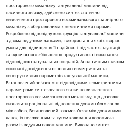
просторового механізму галтувальної машини від
пасивного зв’язку, здійснено синтез статично
визначеного просторового восьмиланкового шарнірного
механізму з обертальними кінематичними парами.
Розроблено відповідну конструкцію галтувальної машини
з двома ведучими ланками, використання якої створює
умови для підвищення її надійності під час експлуатації
та одночасного збільшення продуктивності виконання
відповідних галтувальних операцій. Аналітичним шляхом
виконані дослідження основних геометричних та
конструктивних параметрів галтувальної машини.
Встановлений зв’язок між відповідними геометричними
параметрами синтезованого статично визначеного
просторового восьмиланкового механізму, що дозволяє
визначити раціональні відношення довжин його ланок
між собою. Встановлений взаємозв’язок між довжинами
ланок, їх положенням та кутом коливання коромисла
разом із ведучим валом машини. Виконано синтез