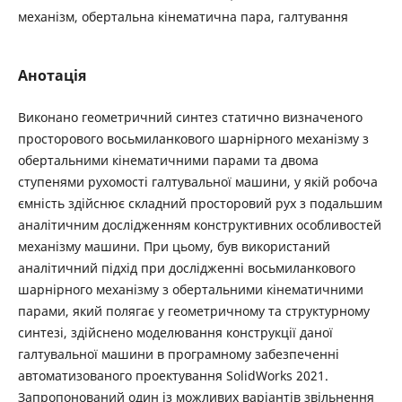
механізм, обертальна кінематична пара, галтування
Анотація
Виконано геометричний синтез статично визначеного
просторового восьмиланкового шарнірного механізму з
обертальними кінематичними парами та двома
ступенями рухомості галтувальної машини, у якій робоча
ємність здійснює складний просторовий рух з подальшим
аналітичним дослідженням конструктивних особливостей
механізму машини. При цьому, був використаний
аналітичний підхід при дослідженні восьмиланкового
шарнірного механізму з обертальними кінематичними
парами, який полягає у геометричному та структурному
синтезі, здійснено моделювання конструкції даної
галтувальної машини в програмному забезпеченні
автоматизованого проектування SolidWorks 2021.
Запропонований один із можливих варіантів звільнення