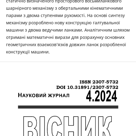
статично визначеного просторового восьмиланкового
шарнірного механізму з обертальними кінематичними
парами з двома ступенями рухомості. На основі синтезу
механізму розроблено нову конструкцію галтувальної
машини з двома ведучими ланками. Аналітичним шляхом
отримані математичні вирази для розрахунку основних
геометричних взаємозв’язків довжин ланок розробленої
конструкції машини.