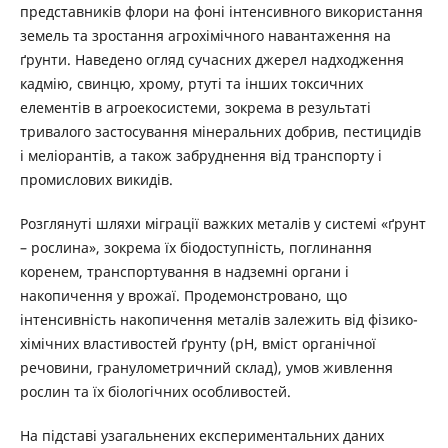
представників флори на фоні інтенсивного використання
земель та зростання агрохімічного навантаження на
ґрунти. Наведено огляд сучасних джерел надходження
кадмію, свинцю, хрому, ртуті та інших токсичних
елементів в агроекосистеми, зокрема в результаті
тривалого застосування мінеральних добрив, пестицидів
і меліорантів, а також забруднення від транспорту і
промислових викидів.
Розглянуті шляхи міграції важких металів у системі «ґрунт
– рослина», зокрема їх біодоступність, поглинання
коренем, транспортування в надземні органи і
накопичення у врожаї. Продемонстровано, що
інтенсивність накопичення металів залежить від фізико-
хімічних властивостей ґрунту (рН, вміст органічної
речовини, гранулометричний склад), умов живлення
рослин та їх біологічних особливостей.
На підставі узагальнених експериментальних даних