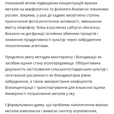
показаний вплив підвищених концентрацій важких
металів на морфологічні та фізіолого-біохімічні показники
рослин. Зокрема, у разі дії кадмію висвітлено ступінь
пригнічення фотосинтетичної активності, зменшення
вмісту хлорофілу, білка в рослинах Lathyrus oleraceus
.
Вказано на дисфункції основних обмінних процесів і
зниження продуктивності культур через забруднення
техногенними агентами.
Приділено увагу методам моніторингу і біоіндикації як
засобам оцінки стану агросередовища. Обґрунтована
доцільність застосування сільськогосподарських культур і
сегетальної рослинності як біоіндикаторів рівня
забруднення, а також використання коефіцієнтів
біоконцентрації і транспортування для кількісної оцінки
ймовірності потрапляння металів у їжу.
Сформульовано думку, що проблема накопичення важких
металів комплексна і вимагає синтезу агрохімічних,