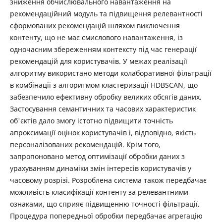
зниження обчислювального навантаження на
рекомендаційний модуль та підвищення релевантності
сформованих рекомендацій шляхом виключення
контенту, що не має смислового навантаження, із
одночасним збереженням контексту під час генерації
рекомендацій для користувачів. У межах реалізації
алгоритму використано методи колаборативної фільтрації
в комбінації з алгоритмом кластеризації HDBSCAN, що
забезпечило ефективну обробку великих обсягів даних.
Застосування семантичних та часових характеристик
об'єктів дало змогу істотно підвищити точність
апроксимації оцінок користувачів і, відповідно, якість
персоналізованих рекомендацій. Крім того,
запропоновано метод оптимізації обробки даних з
урахуванням динаміки змін інтересів користувачів у
часовому розрізі. Розроблена система також передбачає
можливість класифікації контенту за релевантними
ознаками, що сприяє підвищенню точності фільтрації.
Процедура попередньої обробки передбачає агрегацію