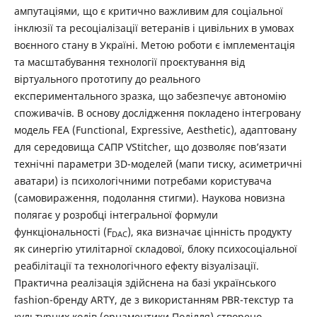
ампутаціями, що є критично важливим для соціальної
інклюзії та ресоціалізації ветеранів і цивільних в умовах
воєнного стану в Україні. Метою роботи є імплементація
та масштабування технології проєктування від
віртуального прототипу до реального
експериментального зразка, що забезпечує автономію
споживачів. В основу дослідження покладено інтегровану
модель FEA (Functional, Expressive, Aesthetic), адаптовану
для середовища САПР VStitcher, що дозволяє пов’язати
технічні параметри 3D-моделей (мапи тиску, асиметричні
аватари) із психологічними потребами користувача
(самовираження, подолання стигми). Наукова новизна
полягає у розробці інтегральної формули
функціональності (F
), яка визначає цінність продукту
DAC
як синергію утилітарної складової, блоку психосоціальної
реабілітації та технологічного ефекту візуалізації.
Практична реалізація здійснена на базі українського
fashion-бренду ARTY, де з використанням PBR-текстур та
культурних кодів (орнаментики Поділля) створено