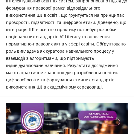
інтелектуальних освітніх систем. Запропоновано підхід до
формування правової рамки відповідального
використання ШІ в освіті, що ґрунтується на принципах
прозорості, підзвітності та цифрової етики. Доведено, що
інтеграція ШІ в освітню практику потребує розробки
національних стандартів AI Literacy та оновлення
нормативно-правових актів у сфері освіти. Обґрунтовано
роль викладача як куратора навчального процесу у
взаємодії з алгоритмами, що підтримують
індивідуалізоване навчання. Результати дослідження
мають практичне значення для розроблення політик
цифрової освіти та формування етичних стандартів
використання ШІ в академічному середовищі.