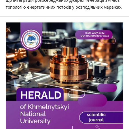
що інтеграція розосереджених джерел генерації змінює
топологію енергетичних потоків у розподільчих мережах.