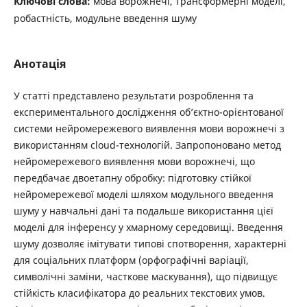
Ключові слова:
мова ворожнечі, трансформерні моделі,
робастність, модульне введення шуму
Анотація
У статті представлено результати розроблення та
експериментального дослідження об’єктно-орієнтованої
системи нейромережевого виявлення мови ворожнечі з
використанням cloud-технологій. Запропоновано метод
нейромережевого виявлення мови ворожнечі, що
передбачає двоетапну обробку: підготовку стійкої
нейромережевої моделі шляхом модульного введення
шуму у навчальні дані та подальше використання цієї
моделі для інференсу у хмарному середовищі. Введення
шуму дозволяє імітувати типові спотворення, характерні
для соціальних платформ (орфографічні варіації,
символічні заміни, часткове маскування), що підвищує
стійкість класифікатора до реальних текстових умов.