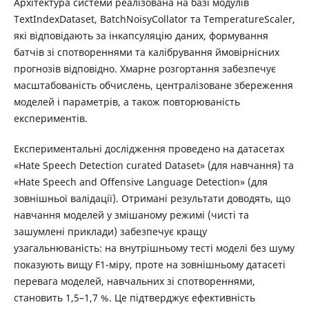
Архітектура системи реалізована на базі модулів
TextIndexDataset, BatchNoisyCollator та TemperatureScaler,
які відповідають за інкапсуляцію даних, формування
батчів зі спотвореннями та калібрування ймовірнісних
прогнозів відповідно. Хмарне розгортання забезпечує
масштабованість обчислень, централізоване збереження
моделей і параметрів, а також повторюваність
експериментів.
Експериментальні дослідження проведено на датасетах
«Hate Speech Detection curated Dataset» (для навчання) та
«Hate Speech and Offensive Language Detection» (для
зовнішньої валідації). Отримані результати доводять, що
навчання моделей у змішаному режимі (чисті та
зашумлені приклади) забезпечує кращу
узагальнюваність: на внутрішньому тесті моделі без шуму
показують вищу F1-міру, проте на зовнішньому датасеті
перевага моделей, навчальних зі спотвореннями,
становить 1,5–1,7 %. Це підтверджує ефективність