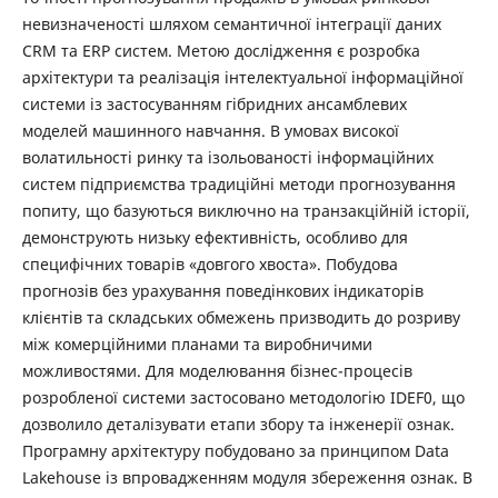
невизначеності шляхом семантичної інтеграції даних
CRM та ERP систем. Метою дослідження є розробка
архітектури та реалізація інтелектуальної інформаційної
системи із застосуванням гібридних ансамблевих
моделей машинного навчання. В умовах високої
волатильності ринку та ізольованості інформаційних
систем підприємства традиційні методи прогнозування
попиту, що базуються виключно на транзакційній історії,
демонструють низьку ефективність, особливо для
специфічних товарів «довгого хвоста». Побудова
прогнозів без урахування поведінкових індикаторів
клієнтів та складських обмежень призводить до розриву
між комерційними планами та виробничими
можливостями. Для моделювання бізнес-процесів
розробленої системи застосовано методологію IDEF0, що
дозволило деталізувати етапи збору та інженерії ознак.
Програмну архітектуру побудовано за принципом Data
Lakehouse із впровадженням модуля збереження ознак. В