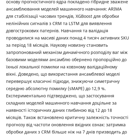
основу прогностичного ядра покладено гібридне зважене
ансамблювання моделей машинного навчання: ARIMA
для стабілізації часових трендів, XGBoost для обробки
нелінійних сигналів з CRM та LSTM для виявлення
довгострокових патернів. Навчання та валідація
проводилися на масиві даних понад 4 тисяч активних SKU
за період 18 місяців. Наукову новизну становить
запропонований механізм динамічного розподілу ваг між
базовими моделями ансамблю обернено пропорційно до
їхньої локальної помилки на ковзному валідаційному
вікні. Доведено, що використання ансамблевої моделі
перевершує класичні підходи, знижуючи симетричну
середню абсолютну помилку (sMAPE) до 12,9 %.
Експериментально підтверджено, що застосування
складних моделей машинного навчання доцільне за
наявності історичних даних глибиною від 12 до 18
місяців. Також встановлено критичну залежність точності
прогнозу від частоти оновлення вхідних ознак: затримка
обробки даних з CRM більше ніж на 7 днів призводить до