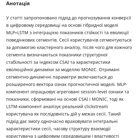
Анотація
У статті запропоновано підхід до прогнозування конверсії
в цифровому середовищі на основі гібридної моделі
MLP+LSTM з інтеграцією показників стійкості та еволюції
поведінкових сегментів. Сесії користувачів сегментуються
за допомогою кластерного аналізу, після чого для кожного
сегмента визначаються показники структурної
стабільності за індексом CSAI та характеристики
еволюційної динаміки за моделлю MONIC. Отримані
сегментно-динамічні параметри включаються до
розширеного вектора ознак прогностичної моделі. MLP-
компонент опрацьовує агреговані session-level ознаки та
показники, сформовані на основі CSAI і MONIC, тоді як
LSTM-компонент аналізує реальний clickstream
користувача як послідовність дій у межах сесії. Такий
підхід дає змогу одночасно враховувати інтегральні
характеристики сесії, часову структуру взаємодії
користувача з цифровим середовищем і властивості