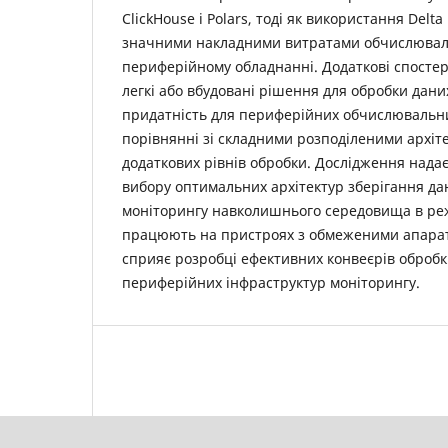
ClickHouse і Polars, тоді як використання Delt
значними накладними витратами обчислюваль
периферійному обладнанні. Додаткові спосте
легкі або вбудовані рішення для обробки дан
придатність для периферійних обчислювальн
порівнянні зі складними розподіленими архіт
додаткових рівнів обробки. Дослідження нада
вибору оптимальних архітектур зберігання да
моніторингу навколишнього середовища в реж
працюють на пристроях з обмеженими апарат
сприяє розробці ефективних конвеєрів обробк
периферійних інфраструктур моніторингу.