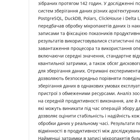
зібраних протягом 142 годин. У дослідженні 
систем зберігання даних різних архітектурних к
PostgreSQL, DuckDB, Polars, ClickHouse і Delta
передбачав обробку мікропакетів даних із нак
записами та фіксацією показників продуктивно
результатів використовувалися статистичні п
завантаження процесора та використання опе
включаючи середні значення, стандартне від
квантильної затримки, а також обсяг дисковог
для зберігання даних. Отримані експеримент
дозволяють безпосередньо порівняти поведінк
зберігання даних в однакових умовах експлуа
пристрої з обмеженими ресурсами. Аналіз зос
на середній продуктивності виконання, але й 
які можуть виникати під час операцій збору да
дозволяє оцінити стабільність і надійність ко
обробки даних у реальному часі. Результати п
відмінності в продуктивності між досліджува
Найменші затримки в записі мікропакетів були