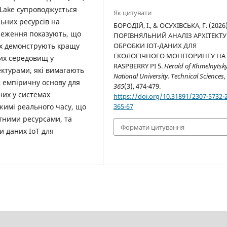
a Lake супроводжується
Як цитувати
них ресурсів на
БОРОДІЙ, І., & ОСУХІВСЬКА, Г. (2026)
реження показують, що
ПОРІВНЯЛЬНИЙ АНАЛІЗ АРХІТЕКТУ
их демонструють кращу
ОБРОБКИ IOT-ДАНИХ ДЛЯ
ЕКОЛОГІЧНОГО МОНІТОРИНГУ НА
их середовищ у
RASPBERRY PI 5.
Herald of Khmelnytsky
ектурами, які вимагають
National University. Technical Sciences
,
є емпіричну основу для
365
(3), 474-479.
них у системах
https://doi.org/10.31891/2307-5732-
имі реального часу, що
365-67
ними ресурсами, та
Формати цитування
и даних IoT для