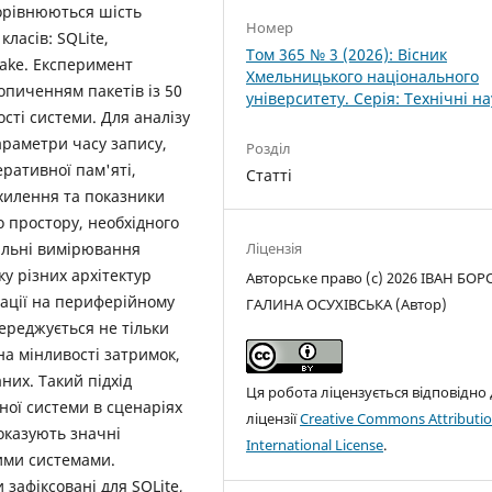
порівнюються шість
Номер
ласів: SQLite,
Том 365 № 3 (2026): Вісник
 Lake. Експеримент
Хмельницького національного
опиченням пакетів із 50
університету. Серія: Технічні н
сті системи. Для аналізу
араметри часу запису,
Розділ
ративної пам'яті,
Статті
хилення та показники
о простору, необхідного
альні вимірювання
Ліцензія
у різних архітектур
Авторське право (c) 2026 ІВАН БОР
тації на периферійному
ГАЛИНА ОСУХІВСЬКА (Автор)
ереджується не тільки
на мінливості затримок,
них. Такий підхід
Ця робота ліцензується відповідно
жної системи в сценаріях
ліцензії
Creative Commons Attributio
оказують значні
International License
.
ними системами.
 зафіксовані для SQLite,