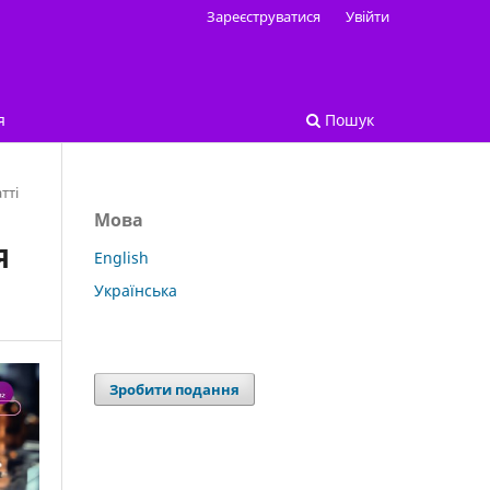
Зареєструватися
Увійти
я
Пошук
тті
Мова
Я
English
Українська
Зробити подання