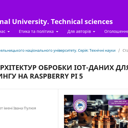
al University. Technical sciences
нас
Етика та політика
Для авторів
Оголошенн
Хмельницького національного університету. Серія: Технічні науки
/
Ста
РХІТЕКТУР ОБРОБКИ IOT-ДАНИХ ДЛ
ГУ НА RASPBERRY PI 5
т імені Івана Пулюя