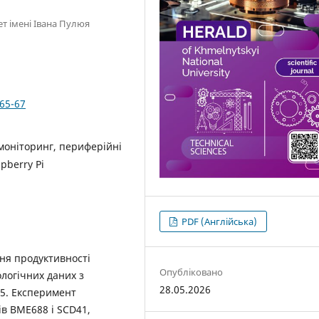
т імені Івана Пулюя
365-67
моніторинг, периферійні
pberry Pi
PDF (Англійська)
ня продуктивності
Опубліковано
ологічних даних з
28.05.2026
 5. Експеримент
ів BME688 і SCD41,