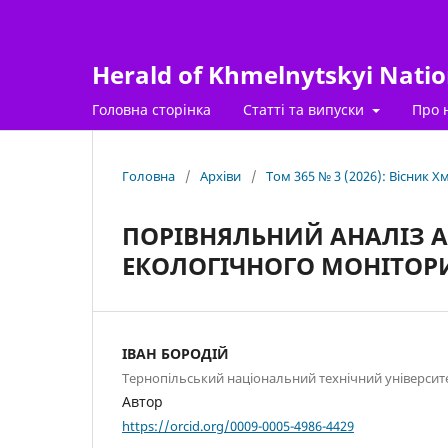
Herald of Khmelnytskyi Nation
Головна сторінка
Статті та випуски
Про 
Головна
/
Архіви
/
Том 365 № 3 (2026): Вісник 
ПОРІВНЯЛЬНИЙ АНАЛІЗ А
ЕКОЛОГІЧНОГО МОНІТОРИН
ІВАН БОРОДІЙ
Тернопільський національний технічний університе
Автор
https://orcid.org/0009-0005-4986-4429