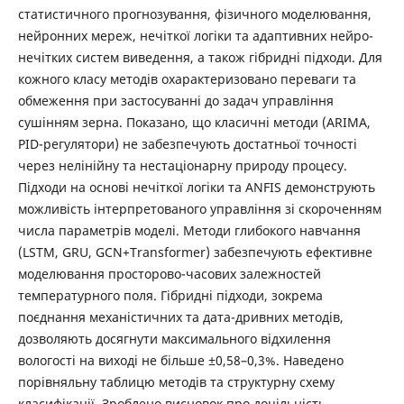
статистичного прогнозування, фізичного моделювання,
нейронних мереж, нечіткої логіки та адаптивних нейро-
нечітких систем виведення, а також гібридні підходи. Для
кожного класу методів охарактеризовано переваги та
обмеження при застосуванні до задач управління
сушінням зерна. Показано, що класичні методи (ARIMA,
PID-регулятори) не забезпечують достатньої точності
через нелінійну та нестаціонарну природу процесу.
Підходи на основі нечіткої логіки та ANFIS демонструють
можливість інтерпретованого управління зі скороченням
числа параметрів моделі. Методи глибокого навчання
(LSTM, GRU, GCN+Transformer) забезпечують ефективне
моделювання просторово-часових залежностей
температурного поля. Гібридні підходи, зокрема
поєднання механістичних та дата-дривних методів,
дозволяють досягнути максимального відхилення
вологості на виході не більше ±0,58–0,3%. Наведено
порівняльну таблицю методів та структурну схему
класифікації. Зроблено висновок про доцільність