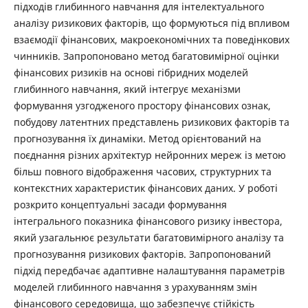
підходів глибинного навчання для інтелектуального
аналізу ризикових факторів, що формуються під впливом
взаємодії фінансових, макроекономічних та поведінкових
чинників. Запропоновано метод багатовимірної оцінки
фінансових ризиків на основі гібридних моделей
глибинного навчання, який інтегрує механізми
формування узгодженого простору фінансових ознак,
побудову латентних представлень ризикових факторів та
прогнозування їх динаміки. Метод орієнтований на
поєднання різних архітектур нейронних мереж із метою
більш повного відображення часових, структурних та
контекстних характеристик фінансових даних. У роботі
розкрито концептуальні засади формування
інтегрального показника фінансового ризику інвестора,
який узагальнює результати багатовимірного аналізу та
прогнозування ризикових факторів. Запропонований
підхід передбачає адаптивне налаштування параметрів
моделей глибинного навчання з урахуванням змін
фінансового середовища, що забезпечує стійкість